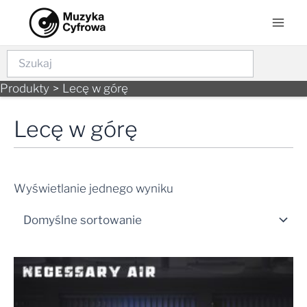
Skip
Mai
to
Men
content
Szukaj
Produkty
Lecę w górę
Lecę w górę
Wyświetlanie jednego wyniku