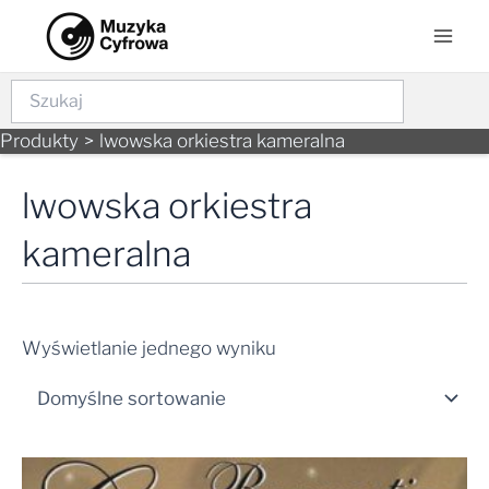
Skip
Mai
to
Men
content
Szukaj
Produkty
lwowska orkiestra kameralna
lwowska orkiestra
kameralna
Wyświetlanie jednego wyniku