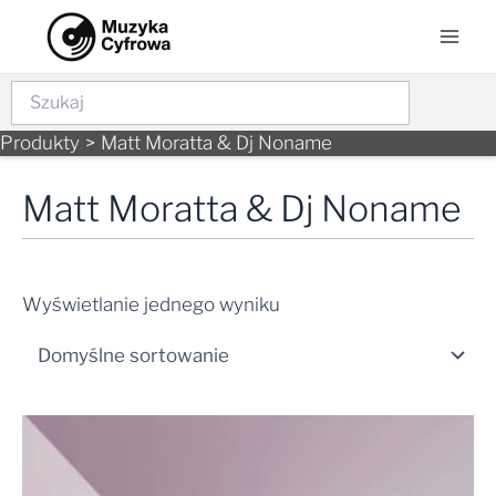
Skip
Mai
to
Men
content
Szukaj
Produkty
Matt Moratta & Dj Noname
Matt Moratta & Dj Noname
Wyświetlanie jednego wyniku