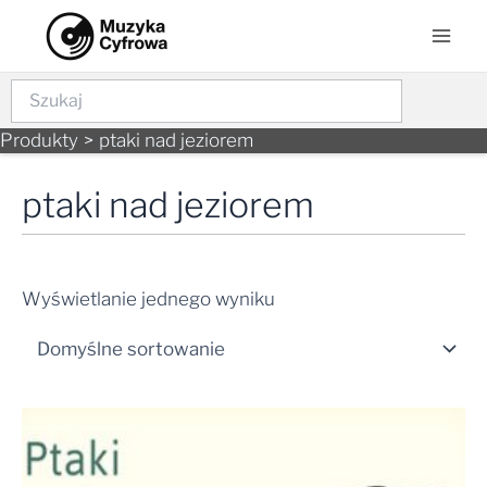
Skip
Mai
to
Men
content
Szukaj
Produkty
ptaki nad jeziorem
ptaki nad jeziorem
Wyświetlanie jednego wyniku