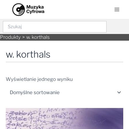
Skip
Mai
to
Men
content
Szukaj
Produkty
w. korthals
w. korthals
Wyświetlanie jednego wyniku