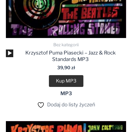
Bez kategorii
Odtwarzacz
Krzysztof Puma Piasecki – Jazz & Rock
plików
Standards MP3
dźwiękowych
39,90
zł
Kup MP3
MP3
Dodaj do listy życzeń
Zakres
cen: