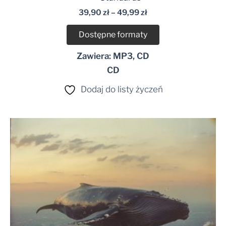
dźwiękowych
39,90
zł
–
49,99
zł
Dostępne formaty
Zawiera: MP3, CD
CD
Dodaj do listy życzeń