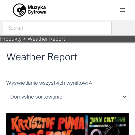
Skip
Mai
to
Men
content
Szukaj
Produkty
Weather Report
Weather Report
Wyświetlanie wszystkich wyników: 4