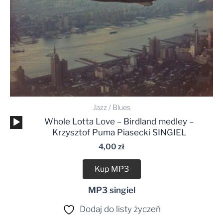
Jazz / Blues
Odtwarzacz
Whole Lotta Love – Birdland medley –
plików
Krzysztof Puma Piasecki SINGIEL
dźwiękowych
4,00
zł
Kup MP3
MP3 singiel
Dodaj do listy życzeń