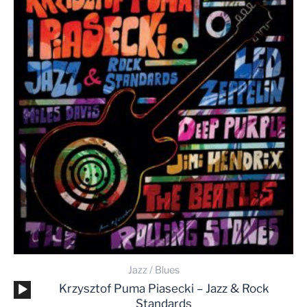
od
39,90 zł
do
49,99 zł
Jazz / Blues
Odtwarzacz
Krzysztof Puma Piasecki – Jazz & Rock
plików
Standards