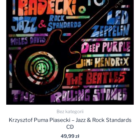
Bez kategorii
Krzysztof Puma Piasecki – Jazz & Rock Standards
CD
49,99
zł