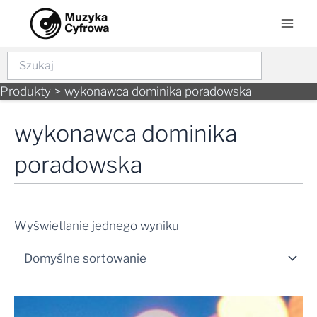
Skip
Mai
to
Men
content
Szukaj
Produkty
wykonawca dominika poradowska
wykonawca dominika
poradowska
Wyświetlanie jednego wyniku