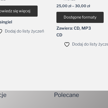
dźwiękowych
25,00
zł
–
30,00
zł
owiedz się więcej
Dostępne formaty
ingiel
Zawiera: CD, MP3
Dodaj do listy życzeń
CD
Dodaj do listy życz
cje
Polecane