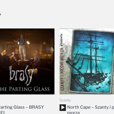
y
Zakres
cen:
od
25,00 zł
do
30,00 zł
Szanty
Odtwarzacz
arting Glass – BRASY
North Cape – Szanty i p
plików
IEL
morza