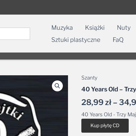
Muzyka
Książki
Nuty
Sztuki plastyczne
FaQ
Szanty
40 Years Old – Trzy
28,99
zł
–
34,
40 Years Old - Trzy Maj
Alt
Kup płytę CD