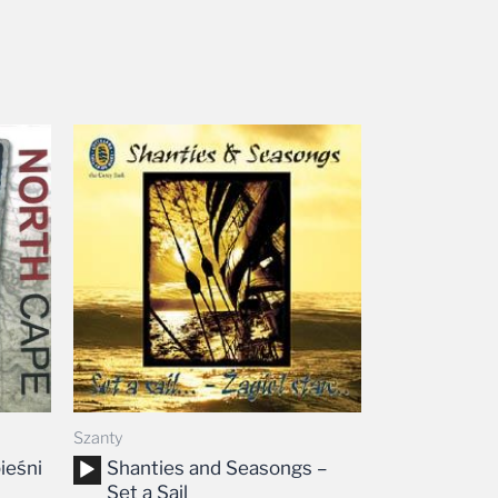
Zakres
cen:
od
19,99 zł
do
24,99 zł
Szanty
Odtwarzacz
ieśni
Shanties and Seasongs –
plików
Set a Sail