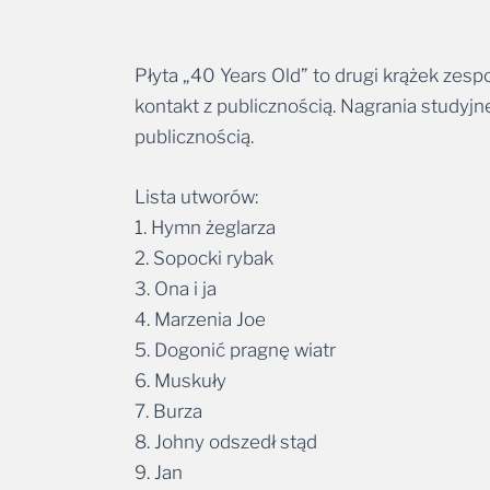
Płyta „40 Years Old” to drugi krążek zespo
kontakt z publicznością. Nagrania studyjn
publicznością.
Lista utworów:
1. Hymn żeglarza
2. Sopocki rybak
3. Ona i ja
4. Marzenia Joe
5. Dogonić pragnę wiatr
6. Muskuły
7. Burza
8. Johny odszedł stąd
9. Jan