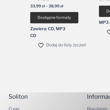
dźwiękowych
33,99
zł
–
38,99
zł
D
Dostępne formaty
MP3 s
Zawiera: CD, MP3
CD
Dodaj do listy życzeń
Soliton
Informa
O nas
Regulamin