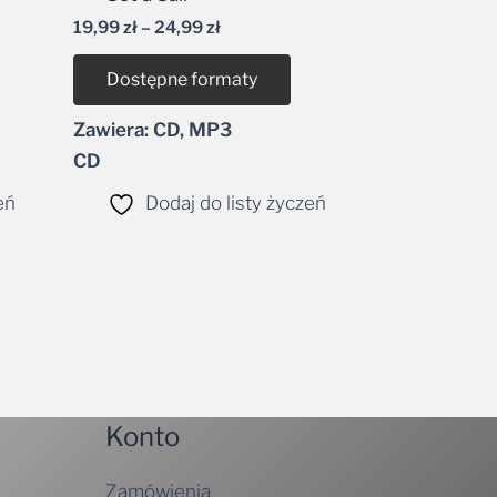
dźwiękowych
19,99
zł
–
24,99
zł
Dostępne formaty
Zawiera: CD, MP3
CD
eń
Dodaj do listy życzeń
Konto
Zamówienia