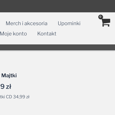
Merch i akcesoria
Upominki
Moje konto
Kontakt
Zakres
 Majtki
cen:
99
zł
od
tki CD
34,99
zł
28,99 zł
ernative:
do