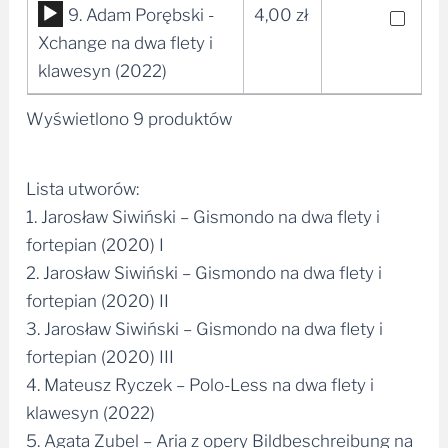
Odtwarzacz
9. Adam Porębski -
4,00
zł
plików
Xchange na dwa flety i
dźwiękowych
klawesyn (2022)
Wyświetlono 9 produktów
Lista utworów:
1. Jarosław Siwiński – Gismondo na dwa flety i
fortepian (2020) I
2. Jarosław Siwiński – Gismondo na dwa flety i
fortepian (2020) II
3. Jarosław Siwiński – Gismondo na dwa flety i
fortepian (2020) III
4. Mateusz Ryczek – Polo-Less na dwa flety i
klawesyn (2022)
5. Agata Zubel – Aria z opery Bildbeschreibung na