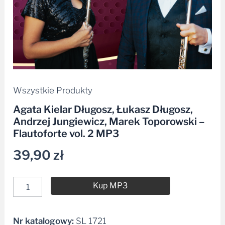
Flautoforte
vol.
2
MP3
Wszystkie Produkty
Agata Kielar Długosz, Łukasz Długosz,
Andrzej Jungiewicz, Marek Toporowski –
Flautoforte vol. 2 MP3
39,90
zł
Kup MP3
Nr katalogowy:
SL 1721
Alternative: