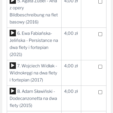
Odtwarzacz
5. Agata Zubel - Aria
4,00
zł
plików
z opery
dźwiękowych
Bildbeschreibung na flet
basowy (2016)
Odtwarzacz
6. Ewa Fabiańska-
4,00
zł
plików
Jelińska - Persistance na
dźwiękowych
dwa flety i fortepian
(2021)
Odtwarzacz
7. Wojciech Widłak -
4,00
zł
plików
Widnokręgi na dwa flety
dźwiękowych
i fortepian (2017)
Odtwarzacz
8. Adam Sławiński -
4,00
zł
plików
Dodecanzonetta na dwa
dźwiękowych
flety (2015)