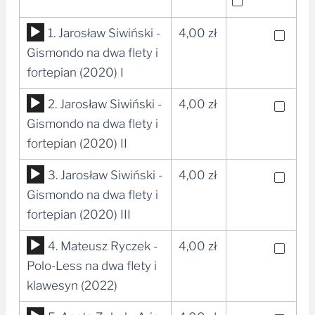
Odtwarzacz
1. Jarosław Siwiński -
4,00
zł
plików
Gismondo na dwa flety i
dźwiękowych
fortepian (2020) I
Odtwarzacz
2. Jarosław Siwiński -
4,00
zł
plików
Gismondo na dwa flety i
dźwiękowych
fortepian (2020) II
Odtwarzacz
3. Jarosław Siwiński -
4,00
zł
plików
Gismondo na dwa flety i
dźwiękowych
fortepian (2020) III
Odtwarzacz
4. Mateusz Ryczek -
4,00
zł
plików
Polo-Less na dwa flety i
dźwiękowych
klawesyn (2022)