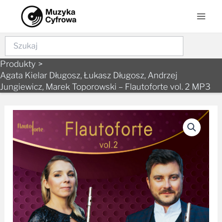
Skip
Mai
to
Men
content
Szukaj
Produkty
Agata Kielar Długosz, Łukasz Długosz, Andrzej
Jungiewicz, Marek Toporowski – Flautoforte vol. 2 MP3
ilość
Agata
Kielar
Długosz,
Łukasz
Długosz,
Andrzej
Jungiewicz,
Marek
Toporowski
–