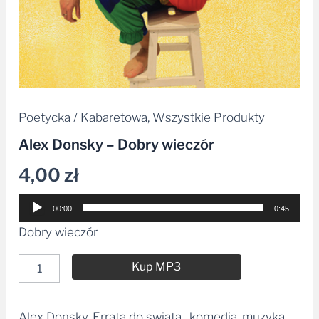
Poetycka / Kabaretowa
,
Wszystkie Produkty
Alex Donsky – Dobry wieczór
4,00
zł
Odtwarzacz
00:00
0:45
plików
Dobry wieczór
dźwiękowych
Kup MP3
Alex Donsky, Errata do swiata , komedia, muzyka
Alternative: