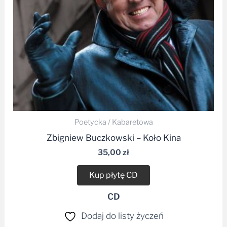
Poetycka / Kabaretowa
Zbigniew Buczkowski – Koło Kina
35,00
zł
Kup płytę CD
CD
Dodaj do listy życzeń