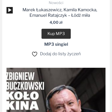
Nowości
Odtwarzacz
Marek Łukaszewicz, Kamila Kamocka,
plików
Emanuel Ratajczyk – Łódź miła
dźwiękowych
4,00
zł
Kup MP3
MP3 singiel
Dodaj do listy życzeń