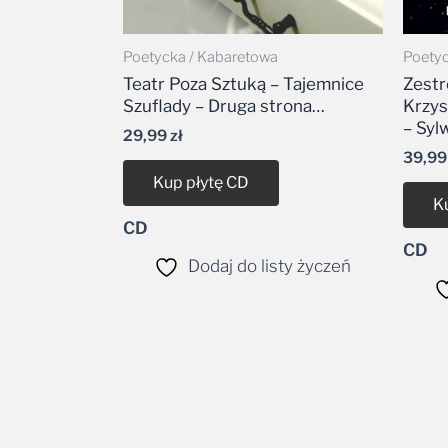
Poetycka / Kabaretowa
Poetyc
Teatr Poza Sztuką – Tajemnice
Zestr
Szuflady – Druga strona…
Krzys
– Syl
29,99
zł
39,9
Kup płytę CD
K
CD
CD
Dodaj do listy życzeń