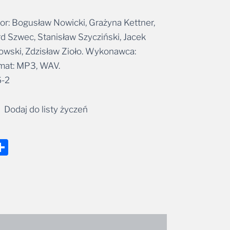
r: Bogusław Nowicki, Grażyna Kettner,
d Szwec, Stanisław Szycziński, Jacek
wski, Zdzisław Zioło. Wykonawca:
mat: MP3, WAV.
-2
Dodaj do listy życzeń
nger
tsApp
mail
Share