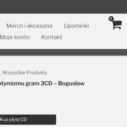
Merch i akcesoria
Upominki
Moje konto
Kontakt
a
,
Wszystkie Produkty
Optymizmu gram 3CD – Bogusław
Kup płytę CD