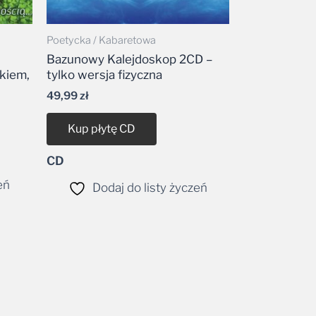
Poetycka / Kabaretowa
Bazunowy Kalejdoskop 2CD –
kiem,
tylko wersja fizyczna
49,99
zł
Kup płytę CD
CD
eń
Dodaj do listy życzeń