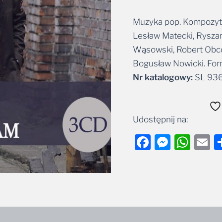
Muzyka pop. Kompozyto
Alternative:
Lesław Matecki, Ryszar
Wąsowski, Robert Obco
Bogusław Nowicki. For
Nr katalogowy:
SL 936
Udostępnij na:
Facebook
Messe
Wha
E