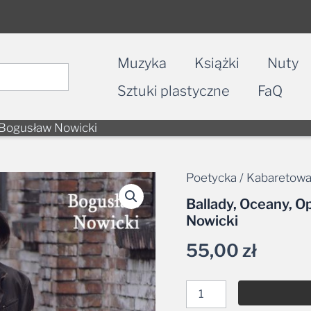
Muzyka
Książki
Nuty
Sztuki plastyczne
FaQ
 Bogusław Nowicki
Poetycka / Kabaretow
ilość
Ballady,
Ballady, Oceany, 
Oceany,
Nowicki
Optymizmu
gram
55,00
zł
3CD
-
Bogusław
Nowicki