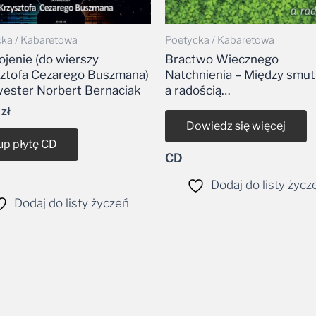
ka / Kabaretowa
Poetycka / Kabaretowa
ojenie (do wierszy
Bractwo Wiecznego
ztofa Cezarego Buszmana)
Natchnienia – Między smut
wester Norbert Bernaciak
a radością…
9
zł
Dowiedz się więcej
up płytę CD
CD
Dodaj do listy życz
Dodaj do listy życzeń