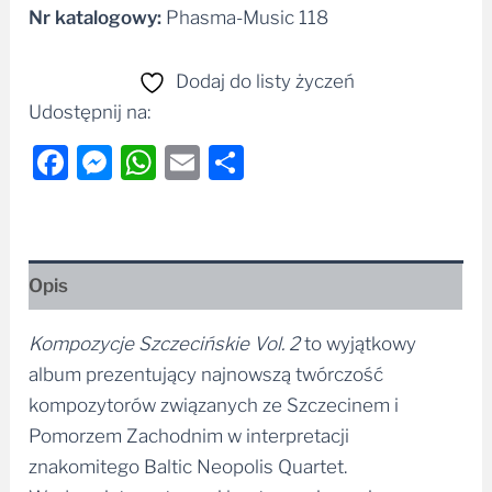
Nr katalogowy:
Phasma-Music 118
Alternative:
Dodaj do listy życzeń
Udostępnij na:
Facebook
Messenger
WhatsApp
Email
Share
Opis
Kompozycje Szczecińskie Vol. 2
to wyjątkowy
album prezentujący najnowszą twórczość
kompozytorów związanych ze Szczecinem i
Pomorzem Zachodnim w interpretacji
znakomitego Baltic Neopolis Quartet.