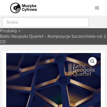
Skip
Mai
to
Men
content
Szukaj
Produkty
Baltic Neopolis Quartet – Kompozycje Szczecińskie vol. 2
CD
ilość
Baltic
Neopolis
Quartet
-
Kompozycje
Szczecińskie
vol.
2
CD