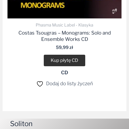
Phasma Music Label - Klasyka
Costas Tsougras – Monograms: Solo and
Ensemble Works CD
59,99
zł
Kup płytę CD
CD
Dodaj do listy życzeń
Soliton