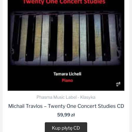
Phasma Music Label - Klasyka
Michail Travlos – Twenty One Concert Studies CD
59,99
zł
Kup płytę CD