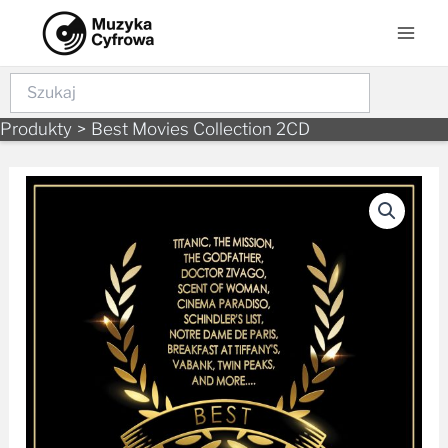
Skip
Mai
to
Men
content
Szukaj
Produkty
Best Movies Collection 2CD
ilość
Best
Movies
Collection
2CD