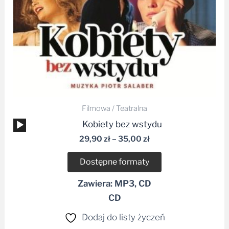
Filmowa / Teatralna
Odtwarzacz
Kobiety bez wstydu
plików
29,90
zł
–
35,00
zł
dźwiękowych
Dostępne formaty
Zawiera: MP3, CD
CD
Dodaj do listy życzeń