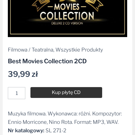
Filmowa / Teatralna
,
Wszystkie Produkty
Best Movies Collection 2CD
39,99
zł
Kup płytę CD
Muzyka filmowa. Wykonawca: różni. Kompozytor:
Alternative:
Ennio Morricone, Nino Rota. Format: MP3, WAV.
Nr katalogowy:
SL 271-2