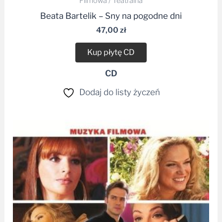
Filmowa / Teatralna
Beata Bartelik – Sny na pogodne dni
47,00
zł
Kup płytę CD
CD
Dodaj do listy życzeń
Zakres
cen:
od
29,90 zł
do
35,00 zł