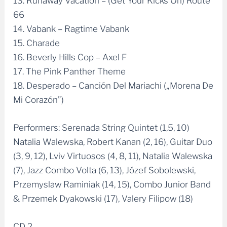
13. Runaway Vacation – (Get Your Kicks On) Route
66
14. Vabank – Ragtime Vabank
15. Charade
16. Beverly Hills Cop – Axel F
17. The Pink Panther Theme
18. Desperado – Canción Del Mariachi („Morena De
Mi Corazón”)
Performers: Serenada String Quintet (1,5, 10)
Natalia Walewska, Robert Kanan (2, 16), Guitar Duo
(3, 9, 12), Lviv Virtuosos (4, 8, 11), Natalia Walewska
(7), Jazz Combo Volta (6, 13), Józef Sobolewski,
Przemyslaw Raminiak (14, 15), Combo Junior Band
& Przemek Dyakowski (17), Valery Filipow (18)
CD 2