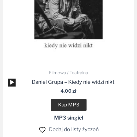
Filmowa / Teatralna
Odtwarzacz
Daniel Grupa – Kiedy nie widzi nikt
plików
4,00
zł
dźwiękowych
Kup MP3
MP3 singiel
Dodaj do listy życzeń