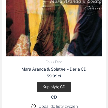
Folk / Etno
Mara Aranda & Solatge – Deria CD
59,99
zł
Kup płytę CD
CD
Dodaj do listy życzeń