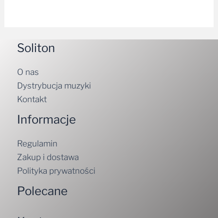
Soliton
O nas
Dystrybucja muzyki
Kontakt
Informacje
Regulamin
Zakup i dostawa
Polityka prywatności
Polecane
Konto