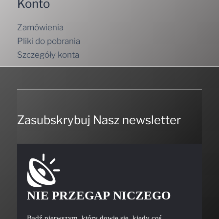
Zamówienia
Pliki do pobrania
Szczegóły konta
Zasubskrybuj Nasz newsletter
NIE PRZEGAP NICZEGO
Bądź pierwszym, który dowie się, kiedy coś
ciekawego będziemy mieli do zaoferowania.
Nie