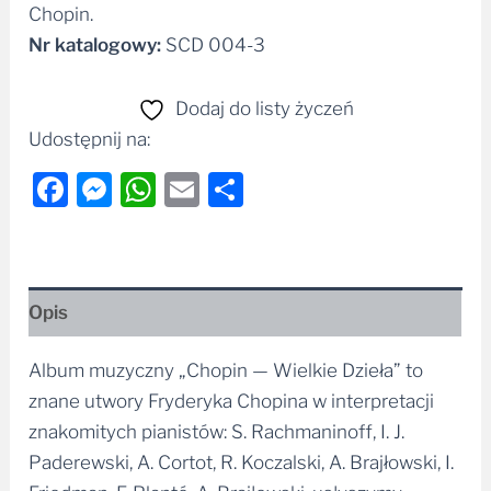
Nr katalogowy:
SCD 004-3
Dodaj do listy życzeń
Udostępnij na:
Facebook
Messenger
WhatsApp
Email
Share
Opis
Album muzyczny „Chopin — Wielkie Dzieła” to
znane utwory Fryderyka Chopina w interpretacji
znakomitych pianistów: S. Rachmaninoff, I. J.
Paderewski, A. Cortot, R. Koczalski, A. Brajłowski, I.
Friedman, F. Planté, A. Brajłowski, usłyszymy
mazurki, walce, sonaty i etiudy.