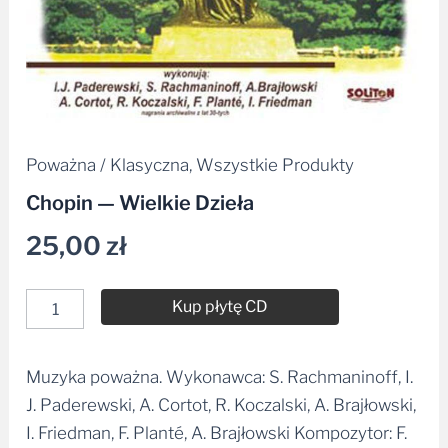
Poważna / Klasyczna
,
Wszystkie Produkty
Chopin — Wielkie Dzieła
25,00
zł
Kup płytę CD
Muzyka poważna. Wykonawca: S. Rachmaninoff, I.
Alternative:
J. Paderewski, A. Cortot, R. Koczalski, A. Brajłowski,
I. Friedman, F. Planté, A. Brajłowski Kompozytor: F.
Chopin.