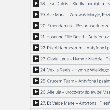
Odtwarzacz
18. Jesu Dulcis – Słodka pamiątka J
dźwiękowych
plików
Odtwarzacz
19. Ave Maria – Zdrowaś Maryjo, Poz
dźwiękowych
plików
Odtwarzacz
20. Emendemus – Responsorium ze 
dźwiękowych
plików
Odtwarzacz
21. Hosanna Filio David – Antyfona z
dźwiękowych
plików
Odtwarzacz
22. Pueri Hebraeorum – Antyfona i p
dźwiękowych
plików
Odtwarzacz
23. Gloria Laus – Hymn z Niedzieli 
dźwiękowych
plików
Odtwarzacz
24. Vexila Regis – Hymn z Wielkiego
dźwiękowych
plików
Odtwarzacz
25. Crucem Tuam – Antyfona i psalm
dźwiękowych
plików
Odtwarzacz
26. Alleluja – uroczysty śpiew ze Ms
dźwiękowych
plików
Odtwarzacz
27. Et Valde Mane – Antyfona i Pieś
dźwiękowych
plików