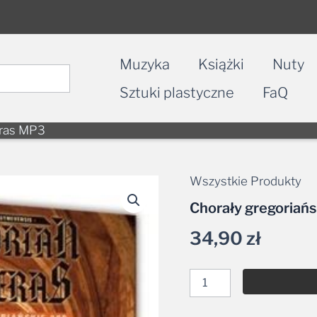
Muzyka
Książki
Nuty
Sztuki plastyczne
FaQ
eras MP3
Wszystkie Produkty
ilość
Chorały
Chorały gregoriań
gregoriańskie
-
34,90
zł
Gregorian
Vesperas
MP3