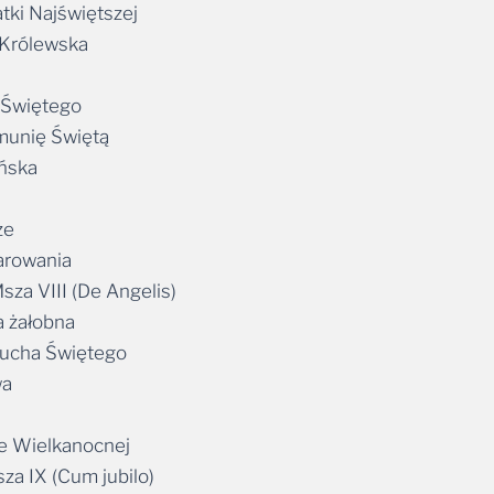
tki Najświętszej
a Królewska
a Świętego
omunię Świętą
ańska
ze
iarowania
Msza VIII (De Angelis)
a żałobna
 Ducha Świętego
wa
ze Wielkanocnej
sza IX (Cum jubilo)