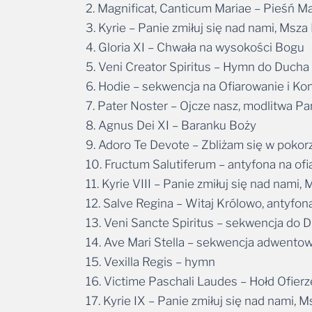
2. Magnificat, Canticum Mariae – Pieśń Ma
3. Kyrie – Panie zmiłuj się nad nami, Msz
4. Gloria XI – Chwała na wysokości Bogu
5. Veni Creator Spiritus – Hymn do Duch
6. Hodie – sekwencja na Ofiarowanie i K
7. Pater Noster – Ojcze nasz, modlitwa P
8. Agnus Dei XI – Baranku Boży
9. Adoro Te Devote – Zbliżam się w pokor
10. Fructum Salutiferum – antyfona na of
11. Kyrie VIII – Panie zmiłuj się nad nami, 
12. Salve Regina – Witaj Królowo, antyfon
13. Veni Sancte Spiritus – sekwencja do
14. Ave Mari Stella – sekwencja adwento
15. Vexilla Regis – hymn
16. Victime Paschali Laudes – Hołd Ofier
17. Kyrie IX – Panie zmiłuj się nad nami, M