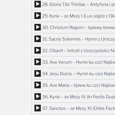
Odtwarzacz
28. Gloria Tibi Trinitas – Antyfona i
dźwiękowych
plików
Odtwarzacz
29. Kyrie – ze Mszy I (Lux orgio) z
dźwiękowych
plików
Odtwarzacz
30. Christum Regem – śpiewy brewia
dźwiękowych
plików
Odtwarzacz
31. Sacris Solemnis – Hymn z Uroczy
dźwiękowych
plików
Odtwarzacz
32. Cibavit – Introit z Uroczystości 
dźwiękowych
plików
Odtwarzacz
33. Ave Verum – Hymn ku czci Najś
dźwiękowych
plików
Odtwarzacz
34. Jesu Dulcis – Hymn ku czci Najś
dźwiękowych
plików
Odtwarzacz
35. Ave Maria – śpiew ku czci Najświ
dźwiękowych
plików
Odtwarzacz
36. Kyrie – ze Mszy IV (In Festis Dupl
dźwiękowych
plików
Odtwarzacz
37. Sanctus – ze Mszy XI (Orbis Fact
dźwiękowych