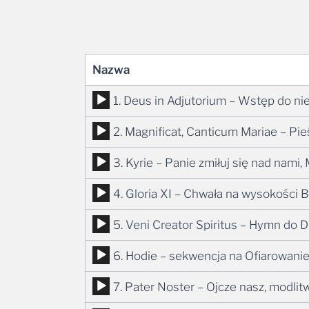
Nazwa
Odtwarzacz
1. Deus in Adjutorium – Wstęp do n
plików
Odtwarzacz
2. Magnificat, Canticum Mariae – Pi
dźwiękowych
plików
Odtwarzacz
3. Kyrie – Panie zmiłuj się nad nami
dźwiękowych
plików
Odtwarzacz
4. Gloria XI – Chwała na wysokości 
dźwiękowych
plików
Odtwarzacz
5. Veni Creator Spiritus – Hymn do
dźwiękowych
plików
Odtwarzacz
6. Hodie – sekwencja na Ofiarowani
dźwiękowych
plików
Odtwarzacz
7. Pater Noster – Ojcze nasz, modli
dźwiękowych
plików