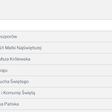
ieszporów
eśń Matki Najświętszej
, Msza Królewska
Bogu
 Ducha Świętego
e i Komunię Świętą
twa Pańska