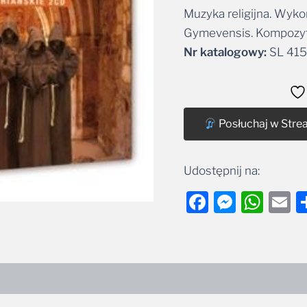
Muzyka religijna. Wyk
Alternative:
Gymevensis. Kompozyto
Nr katalogowy:
SL 415
Posłuchaj w Stre
Udostępnij na:
Facebook
Messe
Wha
E