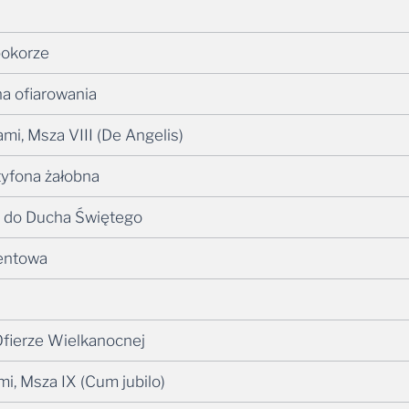
pokorze
na ofiarowania
nami, Msza VIII (De Angelis)
tyfona żałobna
ja do Ducha Świętego
wentowa
Ofierze Wielkanocnej
ami, Msza IX (Cum jubilo)