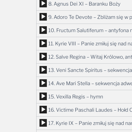
Odtwarzacz
8. Agnus Dei XI – Baranku Boży
dźwiękowych
plików
Odtwarzacz
9. Adoro Te Devote – Zbliżam się w 
dźwiękowych
plików
Odtwarzacz
10. Fructum Salutiferum – antyfona 
dźwiękowych
plików
Odtwarzacz
11. Kyrie VIII – Panie zmiłuj się nad 
dźwiękowych
plików
Odtwarzacz
12. Salve Regina – Witaj Królowo, an
dźwiękowych
plików
Odtwarzacz
13. Veni Sancte Spiritus – sekwenc
dźwiękowych
plików
Odtwarzacz
14. Ave Mari Stella – sekwencja ad
dźwiękowych
plików
Odtwarzacz
15. Vexilla Regis – hymn
dźwiękowych
plików
Odtwarzacz
16. Victime Paschali Laudes – Hołd 
dźwiękowych
plików
Odtwarzacz
17. Kyrie IX – Panie zmiłuj się nad n
dźwiękowych
plików