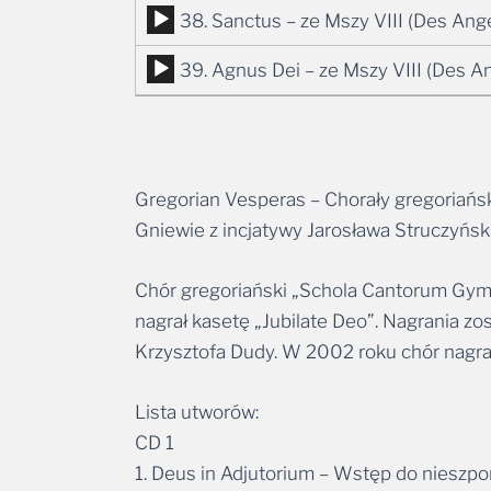
plików
Odtwarzacz
38. Sanctus – ze Mszy VIII (Des Ange
dźwiękowych
plików
Odtwarzacz
39. Agnus Dei – ze Mszy VIII (Des An
dźwiękowych
plików
dźwiękowych
Gregorian Vesperas – Chorały gregoriańs
Gniewie z incjatywy Jarosława Struczyński
Chór gregoriański „Schola Cantorum Gyme
nagrał kasetę „Jubilate Deo”. Nagrania z
Krzysztofa Dudy. W 2002 roku chór nagra
Lista utworów:
CD 1
1. Deus in Adjutorium – Wstęp do nieszp