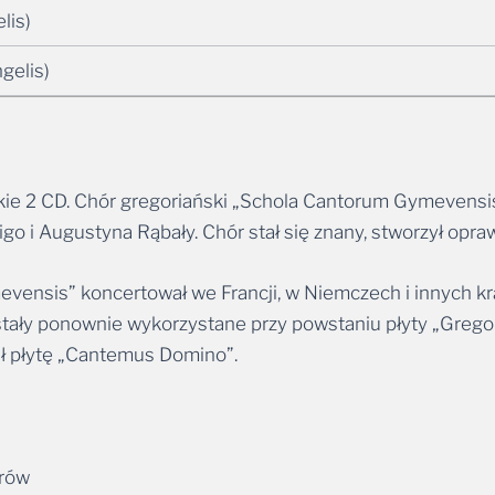
lis)
gelis)
kie 2 CD. Chór gregoriański „Schola Cantorum Gymevensis
go i Augustyna Rąbały. Chór stał się znany, stworzył opra
vensis” koncertował we Francji, w Niemczech i innych kr
ostały ponownie wykorzystane przy powstaniu płyty „Greg
ł płytę „Cantemus Domino”.
orów