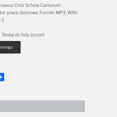
onawca: Chór Schola Cantorum
r: praca zbiorowa. Format: MP3, WAV.
-2
Dodaj do listy życzeń
amingu
nger
tsApp
mail
Share