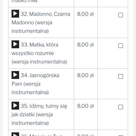
matko miła
dźwiękowych
Odtwarzacz
32. Madonno, Czarna
8,00
zł
plików
Madonno (wersja
dźwiękowych
instrumentalna)
Odtwarzacz
33. Matka, która
8,00
zł
plików
wszystko rozumie
dźwiękowych
(wersja instrumentalna)
Odtwarzacz
34. Jasnogórska
8,00
zł
plików
Pani (wersja
dźwiękowych
instrumentalna)
Odtwarzacz
35. Idźmy, tulmy się
8,00
zł
plików
jak dziatki (wersja
dźwiękowych
instrumentalna)