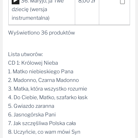
Odtwarzacz
36. Maryjo, ja Twe
8,00
zł
plików
dziecię (wersja
dźwiękowych
instrumentalna)
Wyświetlono 36 produktów
Lista utworów:
CD 1: Królowej Nieba
1. Matko niebieskiego Pana
2. Madonno, Czarna Madonno
3. Matka, która wszystko rozumie
4. Do Ciebie, Matko, szafarko łask
5. Gwiazdo zaranna
6. Jasnogórska Pani
7. Jak szczęśliwa Polska cała
8. Uczyńcie, co wam mówi Syn