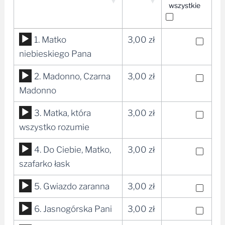
wszystkie
Odtwarzacz
1. Matko
3,00
zł
plików
niebieskiego Pana
dźwiękowych
Odtwarzacz
2. Madonno, Czarna
3,00
zł
plików
Madonno
dźwiękowych
Odtwarzacz
3. Matka, która
3,00
zł
plików
wszystko rozumie
dźwiękowych
Odtwarzacz
4. Do Ciebie, Matko,
3,00
zł
plików
szafarko łask
dźwiękowych
Odtwarzacz
5. Gwiazdo zaranna
3,00
zł
plików
Odtwarzacz
6. Jasnogórska Pani
3,00
zł
dźwiękowych
plików