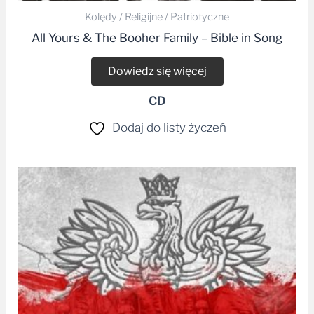
Kolędy / Religijne / Patriotyczne
All Yours & The Booher Family – Bible in Song
Dowiedz się więcej
CD
Dodaj do listy życzeń
Zakres
cen:
od
19,99 zł
do
24,99 zł