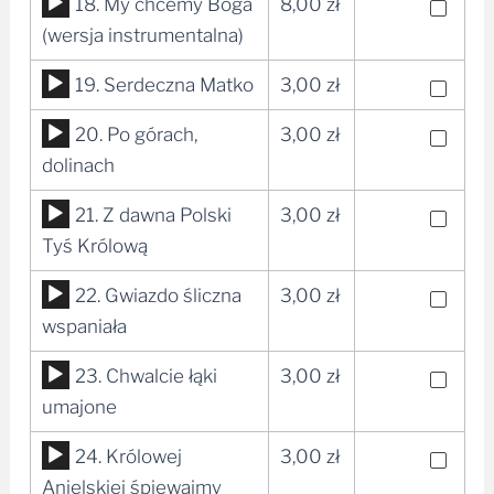
Odtwarzacz
18. My chcemy Boga
8,00
zł
plików
(wersja instrumentalna)
dźwiękowych
Odtwarzacz
19. Serdeczna Matko
3,00
zł
plików
Odtwarzacz
20. Po górach,
3,00
zł
dźwiękowych
plików
dolinach
dźwiękowych
Odtwarzacz
21. Z dawna Polski
3,00
zł
plików
Tyś Królową
dźwiękowych
Odtwarzacz
22. Gwiazdo śliczna
3,00
zł
plików
wspaniała
dźwiękowych
Odtwarzacz
23. Chwalcie łąki
3,00
zł
plików
umajone
dźwiękowych
Odtwarzacz
24. Królowej
3,00
zł
plików
Anielskiej śpiewajmy