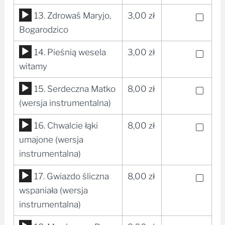
dźwiękowych
Odtwarzacz
13. Zdrowaś Maryjo,
3,00
zł
plików
Bogarodzico
dźwiękowych
Odtwarzacz
14. Pieśnią wesela
3,00
zł
plików
witamy
dźwiękowych
Odtwarzacz
15. Serdeczna Matko
8,00
zł
plików
(wersja instrumentalna)
dźwiękowych
Odtwarzacz
16. Chwalcie łąki
8,00
zł
plików
umajone (wersja
dźwiękowych
instrumentalna)
Odtwarzacz
17. Gwiazdo śliczna
8,00
zł
plików
wspaniała (wersja
dźwiękowych
instrumentalna)