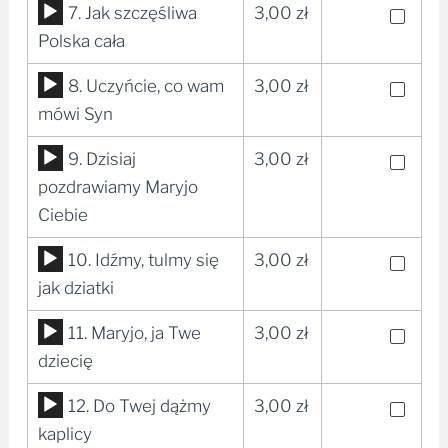
Odtwarzacz
7. Jak szczęśliwa
3,00
zł
dźwiękowych
plików
Polska cała
dźwiękowych
Odtwarzacz
8. Uczyńcie, co wam
3,00
zł
plików
mówi Syn
dźwiękowych
Odtwarzacz
9. Dzisiaj
3,00
zł
plików
pozdrawiamy Maryjo
dźwiękowych
Ciebie
Odtwarzacz
10. Idźmy, tulmy się
3,00
zł
plików
jak dziatki
dźwiękowych
Odtwarzacz
11. Maryjo, ja Twe
3,00
zł
plików
dziecię
dźwiękowych
Odtwarzacz
12. Do Twej dążmy
3,00
zł
plików
kaplicy