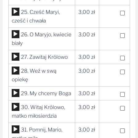
dźwiękowych
Odtwarzacz
25. Cześć Maryi,
3,00
zł
plików
cześć i chwała
dźwiękowych
Odtwarzacz
26. O Maryjo, kwiecie
3,00
zł
plików
biały
dźwiękowych
Odtwarzacz
27. Zawitaj Królowo
3,00
zł
plików
Odtwarzacz
28. Weź w swą
3,00
zł
dźwiękowych
plików
opiekę
dźwiękowych
Odtwarzacz
29. My chcemy Boga
3,00
zł
plików
Odtwarzacz
30. Witaj Królowo,
3,00
zł
dźwiękowych
plików
matko miłosierdzia
dźwiękowych
Odtwarzacz
31. Pomnij, Mario,
3,00
zł
plików