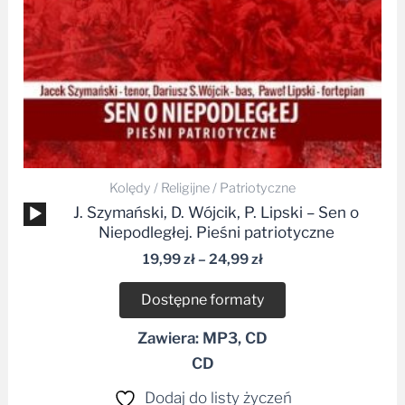
Kolędy / Religijne / Patriotyczne
Odtwarzacz
J. Szymański, D. Wójcik, P. Lipski – Sen o
plików
Niepodległej. Pieśni patriotyczne
dźwiękowych
19,99
zł
–
24,99
zł
Dostępne formaty
Zawiera: MP3, CD
CD
Dodaj do listy życzeń