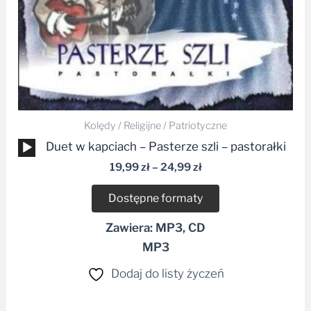
Kolędy / Religijne / Patriotyczne
Odtwarzacz
Duet w kapciach – Pasterze szli – pastorałki
plików
19,99
zł
–
24,99
zł
dźwiękowych
Dostępne formaty
Zawiera: MP3, CD
MP3
Dodaj do listy życzeń