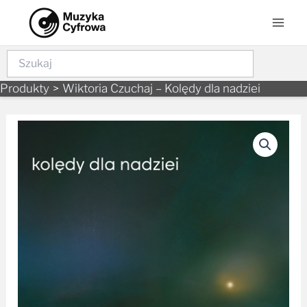
Skip
Mai
to
Men
content
Szukaj
Produkty
Wiktoria Czuchaj – Kolędy dla nadziei
ilość
Wiktoria
Czuchaj
-
Kolędy
dla
nadziei