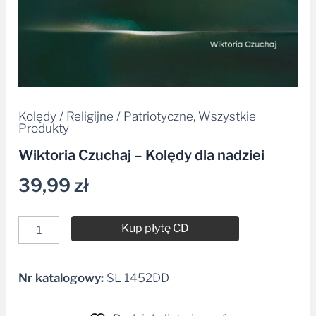
Kolędy / Religijne / Patriotyczne
,
Wszystkie
Produkty
Wiktoria Czuchaj – Kolędy dla nadziei
39,99
zł
Kup płytę CD
Nr katalogowy:
SL 1452DD
Alternative: