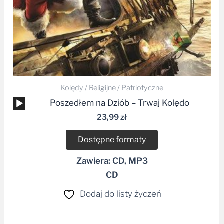
Kolędy / Religijne / Patriotyczne
Odtwarzacz
Poszedłem na Dziób – Trwaj Kolędo
plików
23,99
zł
dźwiękowych
Dostępne formaty
Zawiera: CD, MP3
CD
Dodaj do listy życzeń