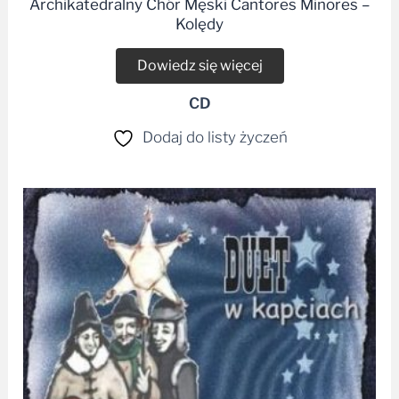
Archikatedralny Chór Męski Cantores Minores –
Kolędy
Dowiedz się więcej
CD
Dodaj do listy życzeń
Zakres
cen:
od
19,99 zł
do
24,99 zł