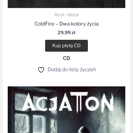
Rock / Metal
ColdFire – Dwa kolory życia
29,99
zł
Kup płytę CD
CD
Dodaj do listy życzeń
Zakres
cen:
od
34,99 zł
do
49,99 zł