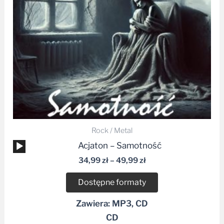
Rock / Metal
Odtwarzacz
Acjaton – Samotność
plików
34,99
zł
–
49,99
zł
dźwiękowych
Dostępne formaty
Zawiera: MP3, CD
CD