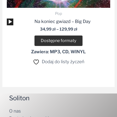
Pop
Odtwarzacz
Na koniec gwiazd – Big Day
plików
34,99
zł
–
129,99
zł
dźwiękowych
Dostępne formaty
Zawiera: MP3, CD, WINYL
Dodaj do listy życzeń
Soliton
O nas