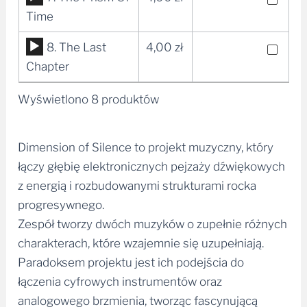
plików
Time
dźwiękowych
Odtwarzacz
8. The Last
4,00
zł
plików
Chapter
dźwiękowych
Wyświetlono 8 produktów
Dimension of Silence to projekt muzyczny, który
łączy głębię elektronicznych pejzaży dźwiękowych
z energią i rozbudowanymi strukturami rocka
progresywnego.
Zespół tworzy dwóch muzyków o zupełnie różnych
charakterach, które wzajemnie się uzupełniają.
Paradoksem projektu jest ich podejścia do
łączenia cyfrowych instrumentów oraz
analogowego brzmienia, tworząc fascynującą