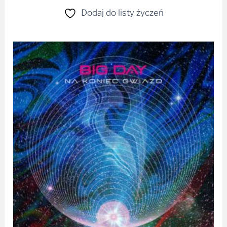
Dodaj do listy życzeń
Zakres
cen:
od
34,99 zł
do
129,99 zł