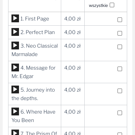
wszystkie
Odtwarzacz
1. First Page
4,00
zł
plików
Odtwarzacz
2. Perfect Plan
4,00
zł
dźwiękowych
plików
Odtwarzacz
3. Neo Classical
4,00
zł
dźwiękowych
plików
Marmalade
dźwiękowych
Odtwarzacz
4. Message for
4,00
zł
plików
Mr. Edgar
dźwiękowych
Odtwarzacz
5. Journey into
4,00
zł
plików
the depths.
dźwiękowych
Odtwarzacz
6. Where Have
4,00
zł
plików
You Been
dźwiękowych
Odtwarzacz
7. The Prism Of
4,00
zł