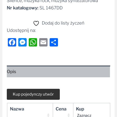
Silence, muzyka rock, muzyka syntezatorowa
Nr katalogowy:
SL 1467DD
Dodaj do listy życzeń
Udostępnij na:
Facebook
Messenger
WhatsApp
Email
Share
Opis
Nazwa
Cena
Kup
Zaznacz