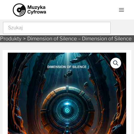
Skip
Mai
to
Men
content
Szukaj
Produkty
Dimension of Silence – Dimension of Silence