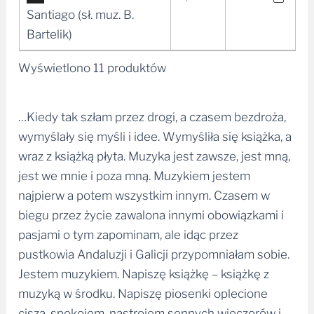
plików
Santiago (sł. muz. B.
dźwiękowych
Bartelik)
Wyświetlono 11 produktów
…Kiedy tak szłam przez drogi, a czasem bezdroża,
wymyślały się myśli i idee. Wymyśliła się książka, a
wraz z książką płyta. Muzyka jest zawsze, jest mną,
jest we mnie i poza mną. Muzykiem jestem
najpierw a potem wszystkim innym. Czasem w
biegu przez życie zawalona innymi obowiązkami i
pasjami o tym zapominam, ale idąc przez
pustkowia Andaluzji i Galicji przypomniałam sobie.
Jestem muzykiem. Napiszę książkę – książkę z
muzyką w środku. Napiszę piosenki oplecione
ciszą, spokojem, nastrojem sennych wieczorów i