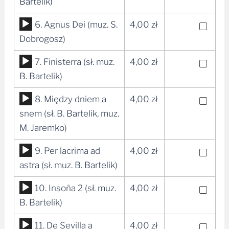
dźwiękowych
Bartelik)
Odtwarzacz
6. Agnus Dei (muz. S.
4,00
zł
plików
Dobrogosz)
dźwiękowych
Odtwarzacz
7. Finisterra (sł. muz.
4,00
zł
plików
B. Bartelik)
dźwiękowych
Odtwarzacz
8. Między dniem a
4,00
zł
plików
snem (sł. B. Bartelik, muz.
dźwiękowych
M. Jaremko)
Odtwarzacz
9. Per lacrima ad
4,00
zł
plików
astra (sł. muz. B. Bartelik)
dźwiękowych
Odtwarzacz
10. Insoña 2 (sł. muz.
4,00
zł
plików
B. Bartelik)
dźwiękowych
Odtwarzacz
11. De Sevilla a
4,00
zł