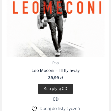
Pop
Leo Meconi – I’ll fly away
39,99
zł
Kup płytę CD
CD
Dodaj do listy życzeń