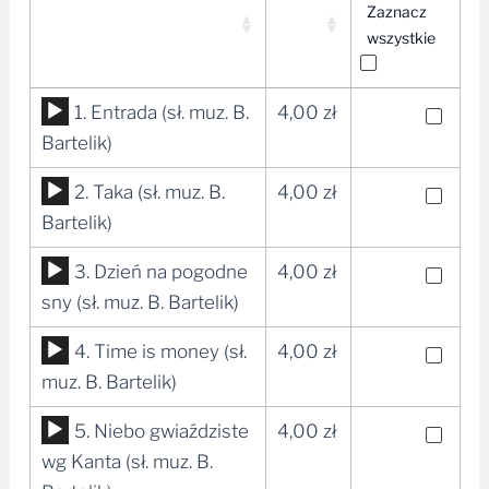
Zaznacz
wszystkie
Odtwarzacz
1. Entrada (sł. muz. B.
4,00
zł
plików
Bartelik)
dźwiękowych
Odtwarzacz
2. Taka (sł. muz. B.
4,00
zł
plików
Bartelik)
dźwiękowych
Odtwarzacz
3. Dzień na pogodne
4,00
zł
plików
sny (sł. muz. B. Bartelik)
dźwiękowych
Odtwarzacz
4. Time is money (sł.
4,00
zł
plików
muz. B. Bartelik)
dźwiękowych
Odtwarzacz
5. Niebo gwiaździste
4,00
zł
plików
wg Kanta (sł. muz. B.