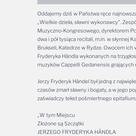
Oddajemy dziś w Państwa ręce najnowszą 
„Wielkie dzieła, sławni wykonawcy”. Zes
Muzyczno-Kongresowego, dyrektorem Polsk
dwa i pół tysiąca recitali, m.in. w słynn
Brukseli, Katedrze w Rydze. Owocem ich w
Fryderyka Händla wykonanych na trzygło
muzyków Cappelli Gedanensis grających n
Jerzy Fryderyk Händel był jedną z najwię
czasów zmarł sławny i bogaty, a w jego pog
zaświadczy tekst pośmiertnego epitafium
„W tym Miejscu
Złożone są Szczątki
JERZEGO FRYDERYKA HÄNDLA