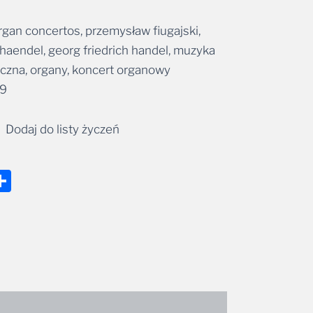
rgan concertos, przemysław fiugajski,
 haendel, georg friedrich handel, muzyka
czna, organy, koncert organowy
49
Dodaj do listy życzeń
nger
tsApp
mail
Share