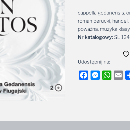
&
Cappella
cappella gedanensis, o
Alternative:
Gedanensis
pod
roman perucki, handel,
dyr.
poważna, muzyka klasy
P.
Nr katalogowy:
SL 12
Fiugajskiego
Udostępnij na:
Facebook
Messe
Wha
E