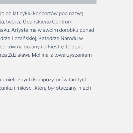
o od lat cyklu koncertów pod nazwą
stą, twórcą Gdańskiego Centrum
ańsku. Artysta ma w swoim dorobku ponad
tedrze Lozańskiej, Katedrze Narodu w
ertów na organy i orkiestrę Jerzego
a Zdzisława Mollina, z towarzyszeniem
en z nielicznych kompozytorów tamtych
unku i miłości, którą był otaczany, niech