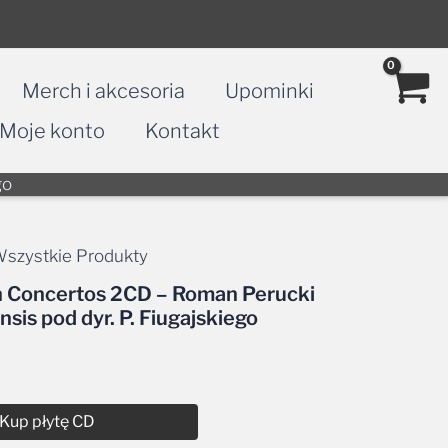
Merch i akcesoria
Upominki
Moje konto
Kontakt
go
szystkie Produkty
an Concertos 2CD – Roman Perucki
sis pod dyr. P. Fiugajskiego
Kup płytę CD