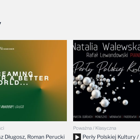
y
Zakres
cen:
od
34,99 zł
do
39,99 zł
ci
Poważna / Klasyczna
Odtwarzacz
z Długosz, Roman Perucki
Perły Polskiej Kultury /