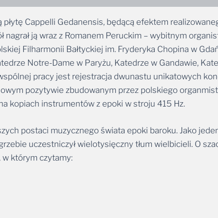
płytę Cappelli Gedanensis, będącą efektem realizowaneg
pół nagrał ją wraz z Romanem Peruckim – wybitnym organi
iej Filharmonii Bałtyckiej im. Fryderyka Chopina w Gd
ej Katedrze Notre-Dame w Paryżu, Katedrze w Gandawie, Ka
spólnej pracy jest rejestracja dwunastu unikatowych konc
sowym pozytywie zbudowanym przez polskiego organmistrz
a kopiach instrumentów z epoki w stroju 415 Hz.
kszych postaci muzycznego świata epoki baroku. Jako jed
rzebie uczestniczył wielotysięczny tłum wielbicieli. O szac
, w którym czytamy: