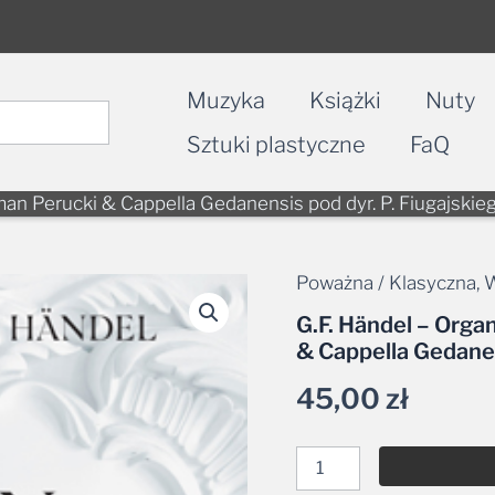
Muzyka
Książki
Nuty
Sztuki plastyczne
FaQ
an Perucki & Cappella Gedanensis pod dyr. P. Fiugajskie
Poważna / Klasyczna
,
W
ilość
G.F.
G.F. Händel – Org
Händel
& Cappella Gedanen
–
Organ
45,00
zł
Concertos
2CD
–
Roman
Perucki