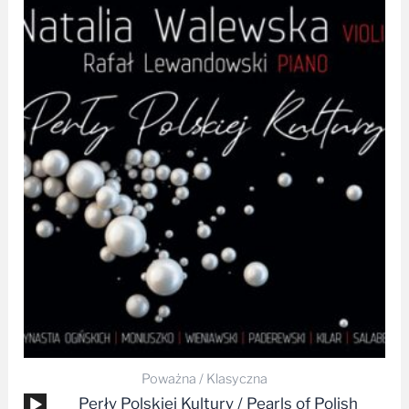
Zakres
cen:
od
34,99 zł
do
39,99 zł
Poważna / Klasyczna
Odtwarzacz
Perły Polskiej Kultury / Pearls of Polish