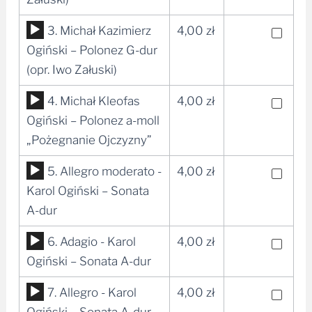
Odtwarzacz
3. Michał Kazimierz
4,00
zł
plików
Ogiński – Polonez G-dur
dźwiękowych
(opr. Iwo Załuski)
Odtwarzacz
4. Michał Kleofas
4,00
zł
plików
Ogiński – Polonez a-moll
dźwiękowych
„Pożegnanie Ojczyzny”
Odtwarzacz
5. Allegro moderato -
4,00
zł
plików
Karol Ogiński – Sonata
dźwiękowych
A-dur
Odtwarzacz
6. Adagio - Karol
4,00
zł
plików
Ogiński – Sonata A-dur
dźwiękowych
Odtwarzacz
7. Allegro - Karol
4,00
zł
plików