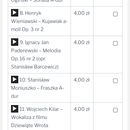
Ogiński – Sonata A-dur
dźwiękowych
Odtwarzacz
8. Henryk
4,00
zł
plików
Wieniawski – Kujawiak a-
dźwiękowych
moll Op. 3 nr 2
Odtwarzacz
9. Ignacy Jan
4,00
zł
plików
Paderewski – Melodia
dźwiękowych
Op. 16 nr 2 (opr.
Stanisław Barcewicz)
Odtwarzacz
10. Stanisław
4,00
zł
plików
Moniuszko – Fraszka A-
dźwiękowych
dur
Odtwarzacz
11. Wojciech Kilar –
4,00
zł
plików
Wokaliza z filmu
dźwiękowych
Dziewiąte Wrota