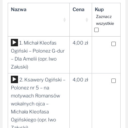
Nazwa
Cena
Kup
Zaznacz
wszystkie
Odtwarzacz
1. Michał Kleofas
4,00
zł
plików
Ogiński – Polonez G-dur
dźwiękowych
– Dla Amelii (opr. Iwo
Załuski)
Odtwarzacz
2. Ksawery Ogiński –
4,00
zł
plików
Polonez nr 5 – na
dźwiękowych
motywach Romansów
wokalnych ojca –
Michała Kleofasa
Ogińskiego (opr. Iwo
Załuski)