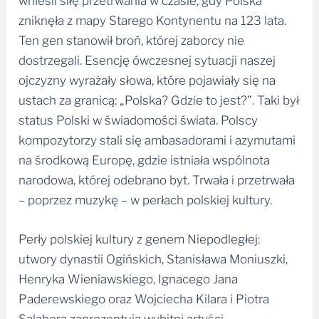
wnieśli siłę przetrwania w czasie, gdy Polska
zniknęła z mapy Starego Kontynentu na 123 lata.
Ten gen stanowił broń, której zaborcy nie
dostrzegali. Esencję ówczesnej sytuacji naszej
ojczyzny wyrażały słowa, które pojawiały się na
ustach za granicą: „Polska? Gdzie to jest?”. Taki był
status Polski w świadomości świata. Polscy
kompozytorzy stali się ambasadorami i azymutami
na środkową Europę, gdzie istniała wspólnota
narodowa, której odebrano byt. Trwała i przetrwała
– poprzez muzykę – w perłach polskiej kultury.
Perły polskiej kultury z genem Niepodległej:
utwory dynastii Ogińskich, Stanisława Moniuszki,
Henryka Wieniawskiego, Ignacego Jana
Paderewskiego oraz Wojciecha Kilara i Piotra