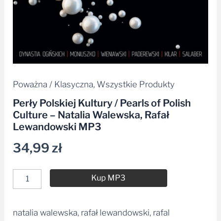
Walewska,
Rafał
Lewandowski
MP3
Poważna / Klasyczna
,
Wszystkie Produkty
Perły Polskiej Kultury / Pearls of Polish
Culture – Natalia Walewska, Rafał
Lewandowski MP3
34,99
zł
Kup MP3
natalia walewska, rafał lewandowski, rafal
Alternative: