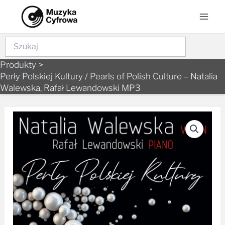
Skip
Mai
to
Men
content
Szukaj
Produkty
Perły Polskiej Kultury / Pearls of Polish Culture – Natalia
Walewska, Rafał Lewandowski MP3
ilość
Perły
Polskiej
Kultury
/
Pearls
of
Polish
Culture
–
Natalia