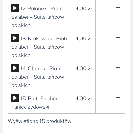
Odtwarzacz
12. Polonez - Piotr
4,00
zł
plików
Salaber – Suita tańców
dźwiękowych
polskich
Odtwarzacz
13. Krakowiak - Piotr
4,00
zł
plików
Salaber – Suita tańców
dźwiękowych
polskich
Odtwarzacz
14. Oberek - Piotr
4,00
zł
plików
Salaber – Suita tańców
dźwiękowych
polskich
Odtwarzacz
15. Piotr Salaber –
4,00
zł
plików
Taniec żydowski
dźwiękowych
Wyświetlono 15 produktów