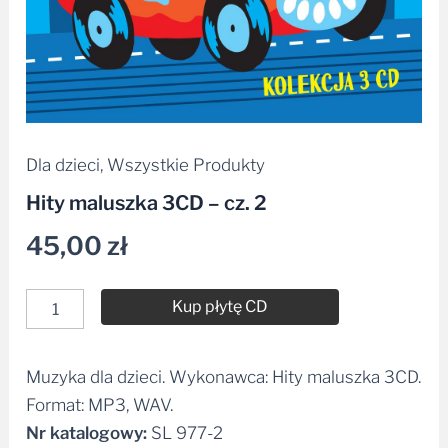
Dla dzieci
,
Wszystkie Produkty
Hity maluszka 3CD – cz. 2
45,00
zł
Kup płytę CD
Muzyka dla dzieci. Wykonawca: Hity maluszka 3CD.
Alternative:
Format: MP3, WAV.
Nr katalogowy:
SL 977-2