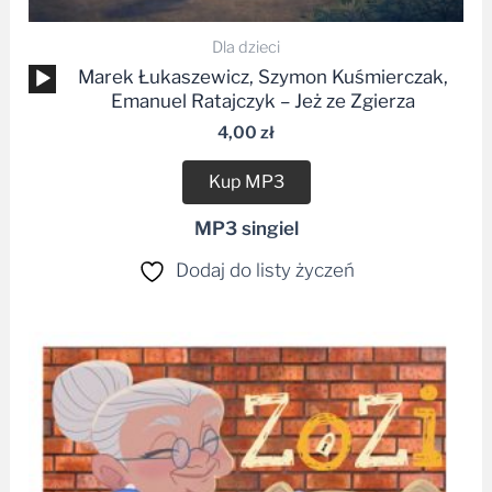
Dla dzieci
Odtwarzacz
Marek Łukaszewicz, Szymon Kuśmierczak,
plików
Emanuel Ratajczyk – Jeż ze Zgierza
dźwiękowych
4,00
zł
Kup MP3
MP3 singiel
Dodaj do listy życzeń