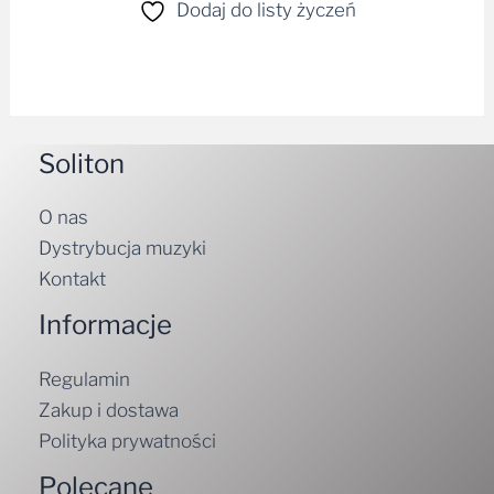
Dodaj do listy życzeń
Soliton
O nas
Dystrybucja muzyki
Kontakt
Informacje
Regulamin
Zakup i dostawa
Polityka prywatności
Polecane