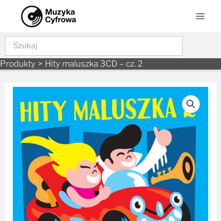
Skip
Mai
to
Men
content
Szukaj
Produkty
Hity maluszka 3CD – cz. 2
ilość
Hity
maluszka
3CD
-
cz.
2