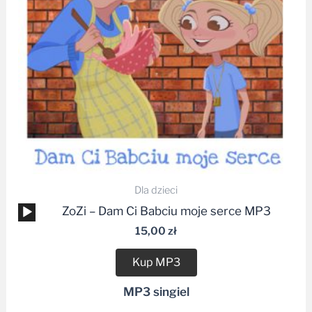
Dla dzieci
Odtwarzacz
ZoZi – Dam Ci Babciu moje serce MP3
plików
15,00
zł
dźwiękowych
Kup MP3
MP3 singiel