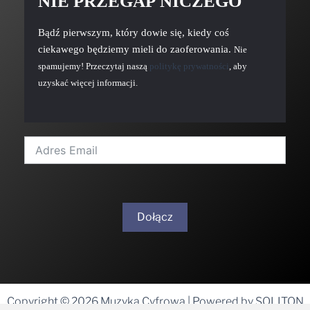
NIE PRZEGAP NICZEGO
Bądź pierwszym, który dowie się, kiedy coś
ciekawego będziemy mieli do zaoferowania.
Nie
spamujemy! Przeczytaj naszą
politykę prywatności
, aby
uzyskać więcej informacji.
Dołącz
A
l
t
Copyright © 2026 Muzyka Cyfrowa | Powered by SOLITON