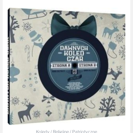
Zakres
cen:
od
21,99 zł
do
25,99 zł
Kolędy / Religijne / Patriotyczne