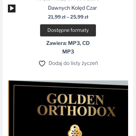
Odtwarzacz
Dawnych Kolęd Czar
plików
21,99
zł
–
25,99
zł
dźwiękowych
Dostępne formaty
Zawiera: MP3, CD
MP3
Dodaj do listy życzeń
Zakres
cen:
od
45,99 zł
do
49,99 zł