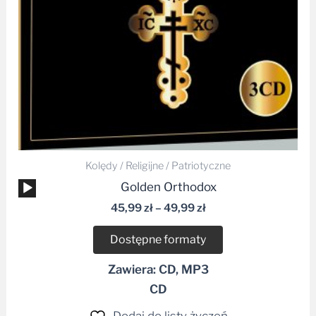
Kolędy / Religijne / Patriotyczne
Odtwarzacz
Golden Orthodox
plików
45,99
zł
–
49,99
zł
dźwiękowych
Dostępne formaty
Zawiera: CD, MP3
CD
Dodaj do listy życzeń