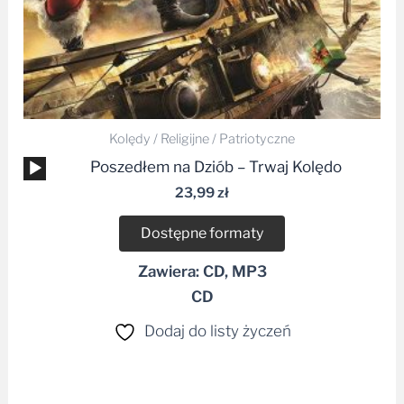
Kolędy / Religijne / Patriotyczne
Odtwarzacz
Poszedłem na Dziób – Trwaj Kolędo
plików
23,99
zł
dźwiękowych
Dostępne formaty
Zawiera: CD, MP3
CD
Dodaj do listy życzeń