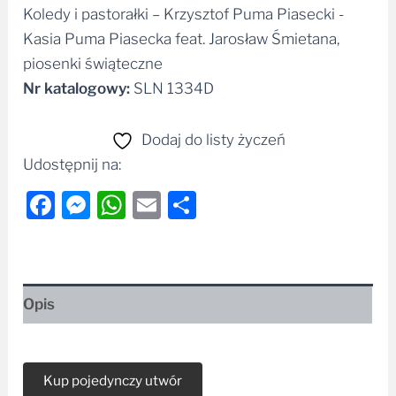
Koledy i pastorałki – Krzysztof Puma Piasecki -
Alternative:
Kasia Puma Piasecka feat. Jarosław Śmietana,
piosenki świąteczne
Nr katalogowy:
SLN 1334D
Dodaj do listy życzeń
Udostępnij na:
Facebook
Messenger
WhatsApp
Email
Share
Opis