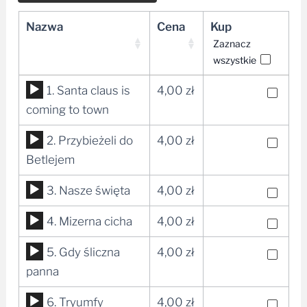
Nazwa
Cena
Kup
Zaznacz
wszystkie
Odtwarzacz
1. Santa claus is
4,00
zł
plików
coming to town
dźwiękowych
Odtwarzacz
2. Przybieżeli do
4,00
zł
plików
Betlejem
dźwiękowych
Odtwarzacz
3. Nasze święta
4,00
zł
plików
Odtwarzacz
4. Mizerna cicha
4,00
zł
dźwiękowych
plików
Odtwarzacz
5. Gdy śliczna
4,00
zł
dźwiękowych
plików
panna
dźwiękowych
Odtwarzacz
6. Tryumfy
4,00
zł