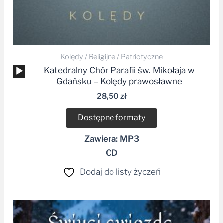
Kolędy / Religijne / Patriotyczne
Odtwarzacz
Katedralny Chór Parafii św. Mikołaja w
plików
Gdańsku – Kolędy prawosławne
dźwiękowych
28,50
zł
Dostępne formaty
Zawiera: MP3
CD
Dodaj do listy życzeń