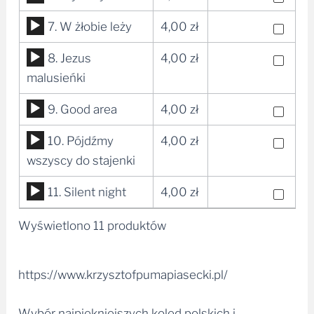
plików
Odtwarzacz
7. W żłobie leży
4,00
zł
dźwiękowych
plików
Odtwarzacz
8. Jezus
4,00
zł
dźwiękowych
plików
malusieńki
dźwiękowych
Odtwarzacz
9. Good area
4,00
zł
plików
Odtwarzacz
10. Pójdźmy
4,00
zł
dźwiękowych
plików
wszyscy do stajenki
dźwiękowych
Odtwarzacz
11. Silent night
4,00
zł
plików
Wyświetlono 11 produktów
dźwiękowych
https://www.krzysztofpumapiasecki.pl/
Wybór najpiękniejszych kolęd polskich i