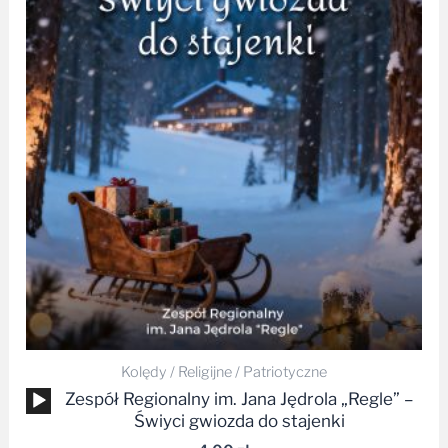
Kolędy / Religijne / Patriotyczne
Odtwarzacz
Zespół Regionalny im. Jana Jędrola „Regle” –
plików
Świyci gwiozda do stajenki
dźwiękowych