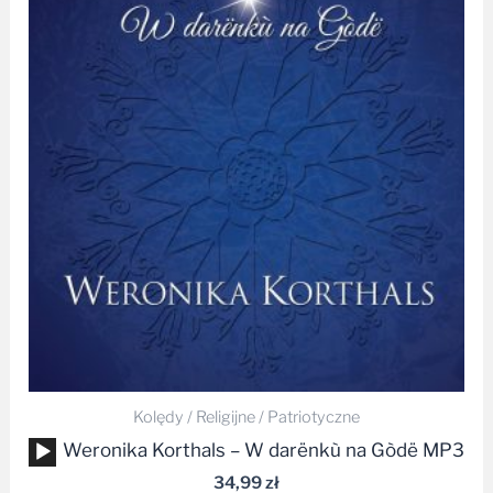
Kolędy / Religijne / Patriotyczne
Odtwarzacz
Weronika Korthals – W darënkù na Gòdë MP3
plików
34,99
zł