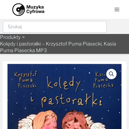
Skip
Mai
to
Men
content
Szukaj
Produkty
Kolędy i pastorałki – Krzysztof Puma Piasecki, Kasia
Puma Piasecka MP3
ilość
Kolędy
i
pastorałki
-
Krzysztof
Puma
Piasecki,
Kasia
Puma
Piasecka