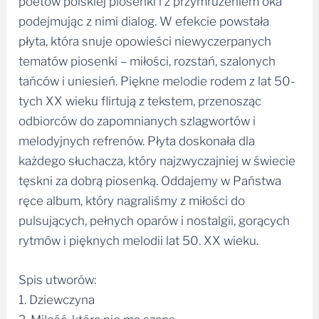
płyta, która snuje opowieści niewyczerpanych
tematów piosenki – miłości, rozstań, szalonych
tańców i uniesień. Piękne melodie rodem z lat 50-
tych XX wieku flirtują z tekstem, przenosząc
odbiorców do zapomnianych szlagwortów i
melodyjnych refrenów. Płyta doskonała dla
każdego słuchacza, który najzwyczajniej w świecie
tęskni za dobrą piosenką. Oddajemy w Państwa
ręce album, który nagraliśmy z miłości do
pulsujących, pełnych oparów i nostalgii, gorących
rytmów i pięknych melodii lat 50. XX wieku.
Spis utworów:
1. Dziewczyna
2. Miłość, która nie ma szans
3. Tylko żart