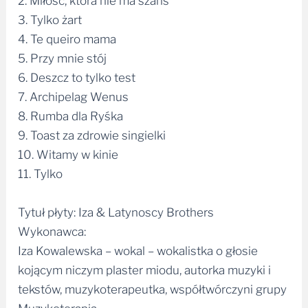
4. Te queiro mama
5. Przy mnie stój
6. Deszcz to tylko test
7. Archipelag Wenus
8. Rumba dla Ryśka
9. Toast za zdrowie singielki
10. Witamy w kinie
11. Tylko
Tytuł płyty: Iza & Latynoscy Brothers
Wykonawca:
Iza Kowalewska – wokal – wokalistka o głosie
kojącym niczym plaster miodu, autorka muzyki i
tekstów, muzykoterapeutka, współtwórczyni grupy
Muzykoterapia
Maciej Łyszkiewicz – fortepian – wybitny