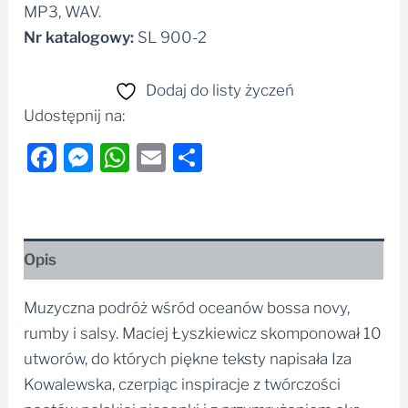
Nr katalogowy:
SL 900-2
Dodaj do listy życzeń
Udostępnij na:
Facebook
Messenger
WhatsApp
Email
Share
Opis
Muzyczna podróż wśród oceanów bossa novy,
rumby i salsy. Maciej Łyszkiewicz skomponował 10
utworów, do których piękne teksty napisała Iza
Kowalewska, czerpiąc inspiracje z twórczości
poetów polskiej piosenki i z przymrużeniem oka
podejmując z nimi dialog. W efekcie powstała