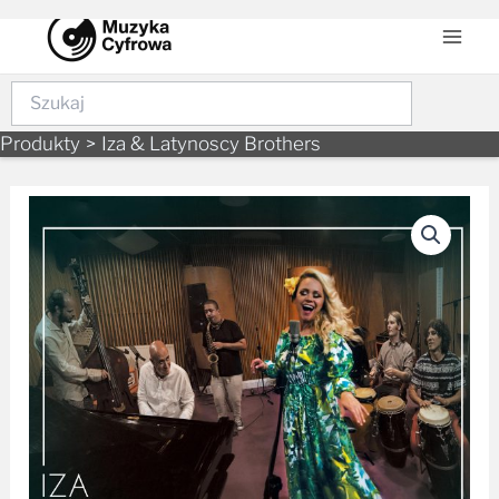
to
Men
content
Szukaj
Produkty
Iza & Latynoscy Brothers
ilość
Iza
&
Latynoscy
Brothers