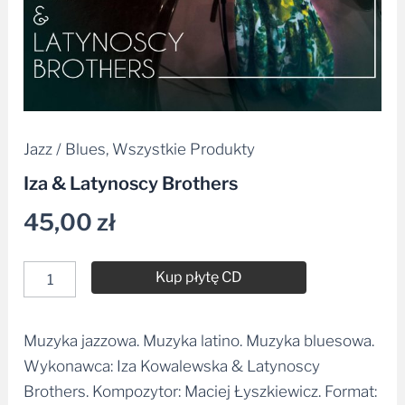
Jazz / Blues
,
Wszystkie Produkty
Iza & Latynoscy Brothers
45,00
zł
Kup płytę CD
Muzyka jazzowa. Muzyka latino. Muzyka bluesowa.
Alternative:
Wykonawca: Iza Kowalewska & Latynoscy
Brothers. Kompozytor: Maciej Łyszkiewicz. Format:
MP3, WAV.