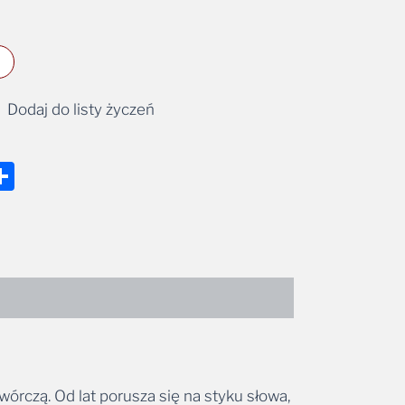
Dodaj do listy życzeń
nger
tsApp
mail
Share
wórczą. Od lat porusza się na styku słowa,