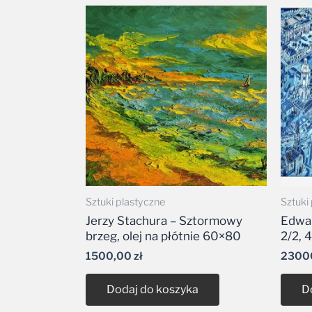
Sztuki plastyczne
Sztuki
Jerzy Stachura – Sztormowy
Edwar
brzeg, olej na płótnie 60×80
2/2, 
1500,00
zł
2300
Dodaj do koszyka
D
Obraz
Obra