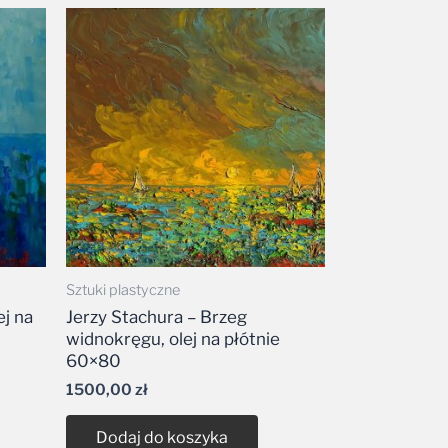
Sztuki plastyczne
ej na
Jerzy Stachura – Brzeg
widnokręgu, olej na płótnie
60×80
1500,00
zł
Dodaj do koszyka