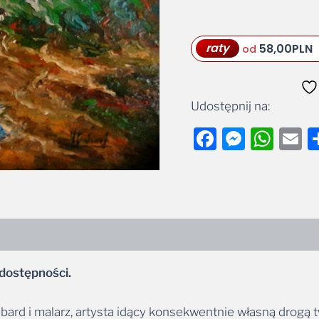
Alternative:
raty
58,00
PLN
od
Udostępnij na:
Facebook
Messe
Wha
E
dostępności.
, bard i malarz, artysta idący konsekwentnie własną drogą t
dną, spójną opowieść o człowieku, naturze i żywiołach.