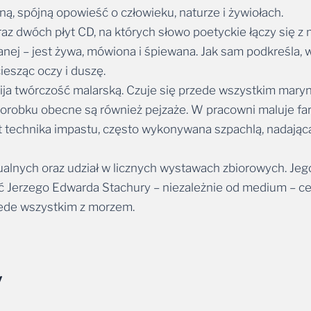
az dwóch płyt CD, na których słowo poetyckie łączy się z m
nej – jest żywa, mówiona i śpiewana. Jak sam podkreśla, 
iesząc oczy i duszę.
ja twórczość malarską. Czuje się przede wszystkim marynis
dorobku obecne są również pejzaże. W pracowni maluje farb
t technika impastu, często wykonywana szpachlą, nadająca 
alnych oraz udział w licznych wystawach zbiorowych. Jego
ość Jerzego Edwarda Stachury – niezależnie od medium – 
rzede wszystkim z morzem.
y