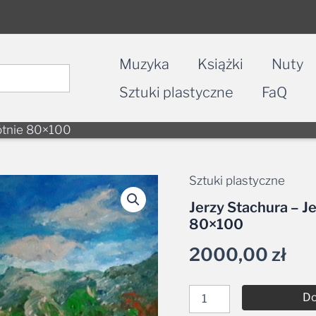
Muzyka
Książki
Nuty
Sztuki plastyczne
FaQ
łótnie 80×100
Sztuki plastyczne
ilość
Jerzy
Jerzy Stachura – Je
Stachura
80×100
-
Jesienna
2000,00
zł
pora,
olej
na
płótnie
Do
80x100