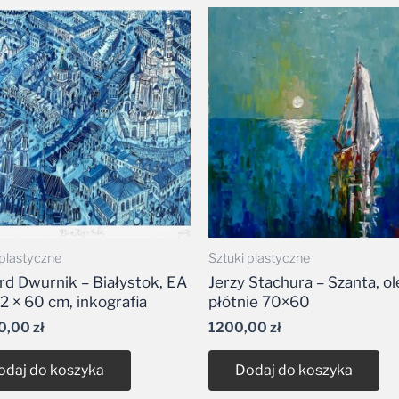
 plastyczne
Sztuki plastyczne
d Dwurnik – Białystok, EA
Jerzy Stachura – Szanta, ol
42 × 60 cm, inkografia
płótnie 70×60
0,00
zł
1200,00
zł
odaj do koszyka
Dodaj do koszyka
z
Obraz