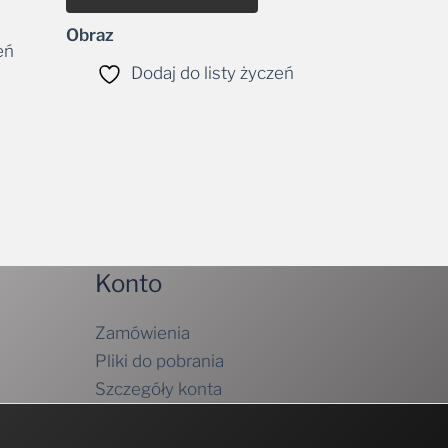
Obraz
eń
Dodaj do listy życzeń
Konto
Zamówienia
Pliki do pobrania
Szczegóły konta