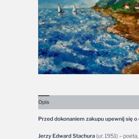
Opis
Przed dokonaniem zakupu upewnij się o 
Jerzy Edward Stachura
(ur. 1951) – poeta
dźwięku i obrazu, traktując sztukę jako je