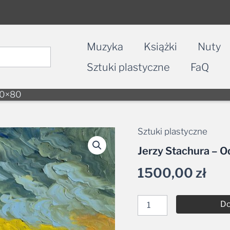
Muzyka
Książki
Nuty
Sztuki plastyczne
FaQ
 60×80
Sztuki plastyczne
ilość
Jerzy
Jerzy Stachura – O
Stachura
-
1500,00
zł
Odpływ,
olej
na
płótnie
Do
60x80
Alternative: