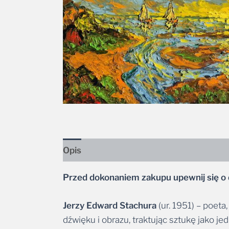
Opis
Przed dokonaniem zakupu upewnij się o 
Jerzy Edward Stachura
(ur. 1951) – poeta
dźwięku i obrazu, traktując sztukę jako je
Jest autorem kilkunastu tomików poezji or