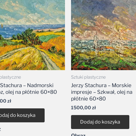
 plastyczne
Sztuki plastyczne
 Stachura – Nadmorski
Jerzy Stachura – Morskie
, olej na płótnie 60×80
impresje – Szkwał, olej na
płótnie 60×80
,00
zł
1500,00
zł
odaj do koszyka
Dodaj do koszyka
z
Obraz
Dodaj do listy życzeń