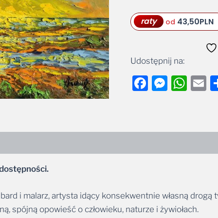
raty
43,50
PLN
od
Udostępnij na:
Facebook
Messe
Wha
E
dostępności.
, bard i malarz, artysta idący konsekwentnie własną drogą t
dną, spójną opowieść o człowieku, naturze i żywiołach.
az dwóch płyt CD, na których słowo poetyckie łączy się z m