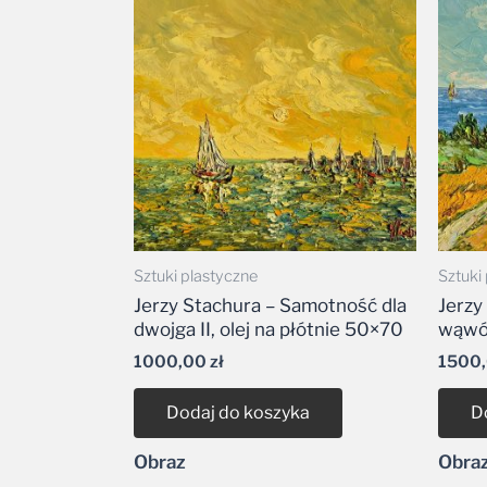
Sztuki plastyczne
Sztuki
Jerzy Stachura – Samotność dla
Jerzy
dwojga II, olej na płótnie 50×70
wąwóz
1000,00
zł
1500
Dodaj do koszyka
D
Obraz
Obra
Dodaj do listy życzeń