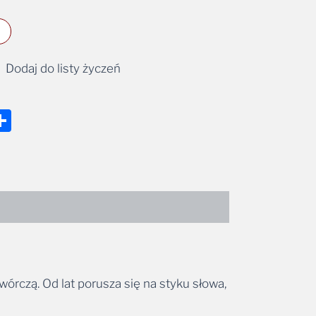
Dodaj do listy życzeń
nger
tsApp
mail
Share
wórczą. Od lat porusza się na styku słowa,
uzyką i autorską interpretacją. Jego