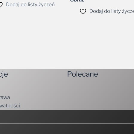
Dodaj do listy życz
cje
Polecane
tawa
ywatności