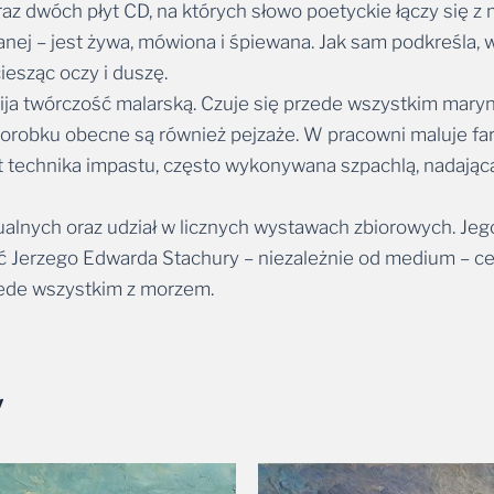
nej – jest żywa, mówiona i śpiewana. Jak sam podkreśla, 
iesząc oczy i duszę.
ja twórczość malarską. Czuje się przede wszystkim marynis
dorobku obecne są również pejzaże. W pracowni maluje farb
t technika impastu, często wykonywana szpachlą, nadająca 
alnych oraz udział w licznych wystawach zbiorowych. Jego
ość Jerzego Edwarda Stachury – niezależnie od medium – 
rzede wszystkim z morzem.
y