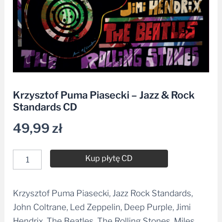
Krzysztof Puma Piasecki – Jazz & Rock
Standards CD
49,99
zł
Kup płytę CD
Krzysztof Puma Piasecki, Jazz Rock Standards,
Alternative:
John Coltrane, Led Zeppelin, Deep Purple, Jimi
Hendrix, The Beatles, The Rolling Stones, Miles
Davis, Weather Report