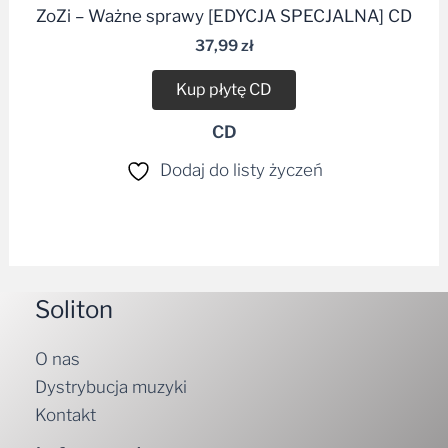
37,99
zł
Kup płytę CD
CD
Dodaj do listy życzeń
Soliton
O nas
Dystrybucja muzyki
Kontakt
Informacje