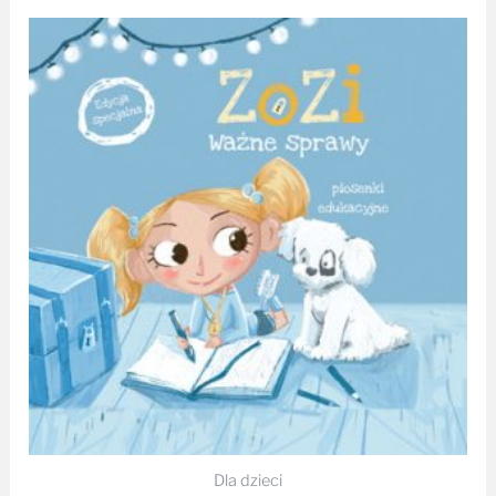
Dla dzieci
ZoZi – Ważne sprawy [EDYCJA SPECJALNA] CD