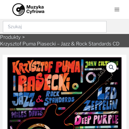
to
Men
content
Szukaj
Produkty
Krzysztof Puma Piasecki – Jazz & Rock Standards CD
ilość
Krzysztof
Puma
Piasecki
-
Jazz
&
Rock
Standards
CD