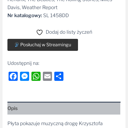
Nr katalogowy:
SL 1458DD
Dodaj do listy życzeń
Posłuchaj w Streamingu
Udostępnij na:
Facebook
Messenger
WhatsApp
Email
Share
Opis
Płyta pokazuje muzyczną drogę Krzysztofa
„Pumy”Piaseckiego, którą rozpoczął od utworu