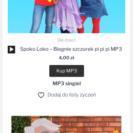
Dla dzieci
Odtwarzacz
Spoko Loko – Biegnie szczurek pi pi pi MP3
plików
4,00
zł
dźwiękowych
Kup MP3
MP3 singiel
Dodaj do listy życzeń