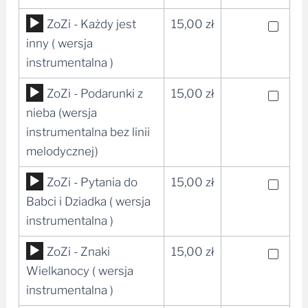
Odtwarzacz
ZoZi - Każdy jest
15,00
zł
plików
inny ( wersja
dźwiękowych
instrumentalna )
Odtwarzacz
ZoZi - Podarunki z
15,00
zł
plików
nieba (wersja
dźwiękowych
instrumentalna bez linii
melodycznej)
Odtwarzacz
ZoZi - Pytania do
15,00
zł
plików
Babci i Dziadka ( wersja
dźwiękowych
instrumentalna )
Odtwarzacz
ZoZi - Znaki
15,00
zł
plików
Wielkanocy ( wersja
dźwiękowych
instrumentalna )