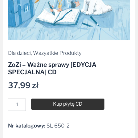
Dla dzieci
,
Wszystkie Produkty
ZoZi – Ważne sprawy [EDYCJA
SPECJALNA] CD
37,99
zł
Kup płytę CD
Nr katalogowy:
SL 650-2
Alternative: