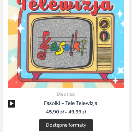
49,99 zł
Dla dzieci
Odtwarzacz
Fasolki – Tele Telewizja
plików
45,90
zł
–
49,99
zł
dźwiękowych
Dostępne formaty