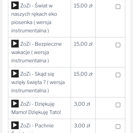
Odtwarzacz
ZoZi - Świat w
15,00
zł
plików
naszych rękach eko
dźwiękowych
piosenka ( wersja
instrumentalna )
Odtwarzacz
ZoZi - Bezpieczne
15,00
zł
plików
wakacje ( wersja
dźwiękowych
instrumentalna )
Odtwarzacz
ZoZi - Skąd się
15,00
zł
plików
wzięły święta ? ( wersja
dźwiękowych
instrumentalna )
Odtwarzacz
ZoZi - Dziękuję
3,00
zł
plików
Mamo! Dziękuję Tato!
dźwiękowych
Odtwarzacz
ZoZi - Pachnie
3,00
zł