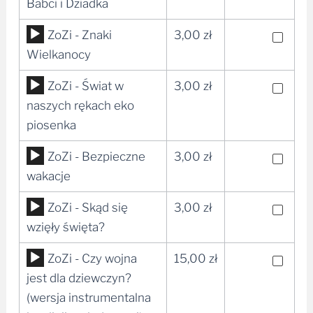
plików
Babci i Dziadka
dźwiękowych
Odtwarzacz
ZoZi - Znaki
3,00
zł
plików
Wielkanocy
dźwiękowych
Odtwarzacz
ZoZi - Świat w
3,00
zł
plików
naszych rękach eko
dźwiękowych
piosenka
Odtwarzacz
ZoZi - Bezpieczne
3,00
zł
plików
wakacje
dźwiękowych
Odtwarzacz
ZoZi - Skąd się
3,00
zł
plików
wzięły święta?
dźwiękowych
Odtwarzacz
ZoZi - Czy wojna
15,00
zł
plików
jest dla dziewczyn?
dźwiękowych
(wersja instrumentalna