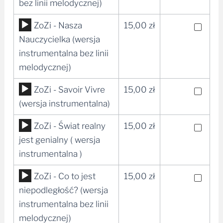
bez linii melodycznej)
Odtwarzacz
ZoZi - Nasza
15,00
zł
plików
Nauczycielka (wersja
dźwiękowych
instrumentalna bez linii
melodycznej)
Odtwarzacz
ZoZi - Savoir Vivre
15,00
zł
plików
(wersja instrumentalna)
dźwiękowych
Odtwarzacz
ZoZi - Świat realny
15,00
zł
plików
jest genialny ( wersja
dźwiękowych
instrumentalna )
Odtwarzacz
ZoZi - Co to jest
15,00
zł
plików
niepodległość? (wersja
dźwiękowych
instrumentalna bez linii
melodycznej)