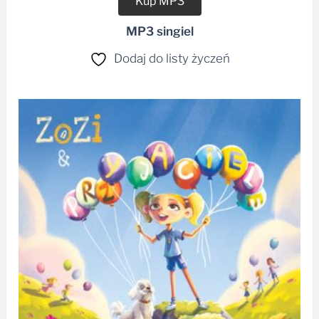
Kup MP3
MP3 singiel
Dodaj do listy życzeń
Zakres
cen:
od
38,90 zł
do
42,99 zł