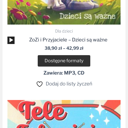
Dla dzieci
Odtwarzacz
ZoZi i Przyjaciele – Dzieci są ważne
plików
38,90
zł
–
42,99
zł
dźwiękowych
Dostępne formaty
Zawiera: MP3, CD
Dodaj do listy życzeń
Zakres
cen:
od
45,90 zł
do