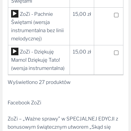
plików
Świętami
dźwiękowych
Odtwarzacz
ZoZi - Pachnie
15,00
zł
plików
Świętami (wersja
dźwiękowych
instrumentalna bez linii
melodycznej)
Odtwarzacz
ZoZi - Dziękuję
15,00
zł
plików
Mamo! Dziękuję Tato!
dźwiękowych
(wersja instrumentalna)
Wyświetlono 27 produktów
Facebook ZoZi
ZoZi – „Ważne sprawy” w SPECJALNEJ EDYCJI z
bonusowym świątecznym utworem „Skąd się