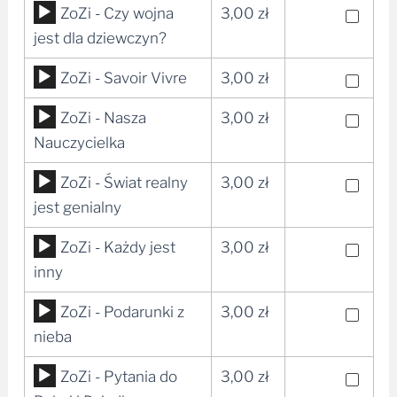
Odtwarzacz
ZoZi - Czy wojna
3,00
zł
plików
jest dla dziewczyn?
dźwiękowych
Odtwarzacz
ZoZi - Savoir Vivre
3,00
zł
plików
Odtwarzacz
ZoZi - Nasza
3,00
zł
dźwiękowych
plików
Nauczycielka
dźwiękowych
Odtwarzacz
ZoZi - Świat realny
3,00
zł
plików
jest genialny
dźwiękowych
Odtwarzacz
ZoZi - Każdy jest
3,00
zł
plików
inny
dźwiękowych
Odtwarzacz
ZoZi - Podarunki z
3,00
zł
plików
nieba
dźwiękowych
Odtwarzacz
ZoZi - Pytania do
3,00
zł