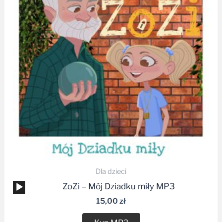
Dla dzieci
Odtwarzacz
ZoZi – Mój Dziadku miły MP3
plików
15,00
zł
dźwiękowych