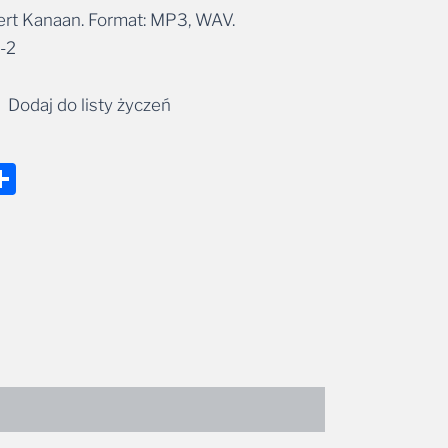
t Kanaan. Format: MP3, WAV.
-2
Dodaj do listy życzeń
nger
tsApp
mail
Share