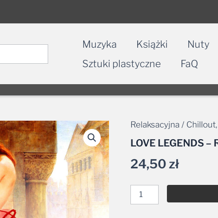
Muzyka
Książki
Nuty
Sztuki plastyczne
FaQ
Relaksacyjna / Chillout
ilość
LOVE
LOVE LEGENDS – R
LEGENDS
-
24,50
zł
Robert
Kanaan