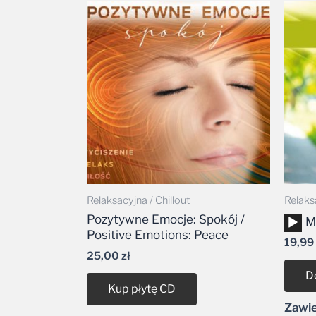
Relaksacyjna / Chillout
Relaksa
Pozytywne Emocje: Spokój /
Odtw
M
Positive Emotions: Peace
plikó
19,99
dźwi
25,00
zł
D
Kup płytę CD
Zawie