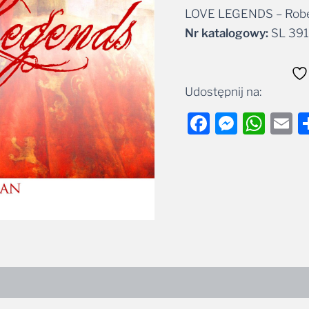
LOVE LEGENDS – Rober
Alternative:
Nr katalogowy:
SL 391
Udostępnij na:
Facebook
Messe
Wha
E