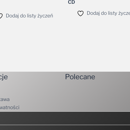
CD
Dodaj do listy życz
Dodaj do listy życzeń
cje
Polecane
tawa
ywatności