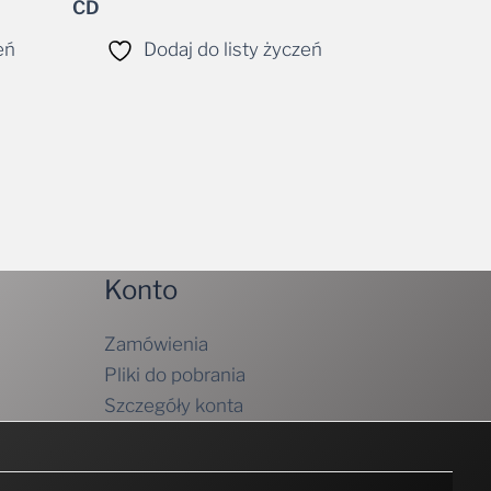
CD
eń
Dodaj do listy życzeń
Konto
Zamówienia
Pliki do pobrania
Szczegóły konta