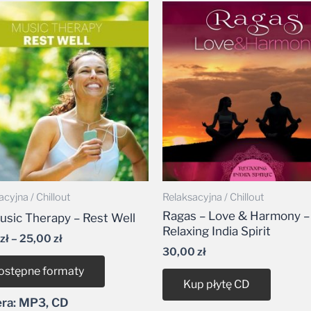
Zakres
cen:
od
19,99 zł
do
25,00 zł
cyjna / Chillout
Relaksacyjna / Chillout
Ragas – Love & Harmony –
arzacz
usic Therapy – Rest Well
Relaxing India Spirit
w
zł
–
25,00
zł
ękowych
30,00
zł
ostępne formaty
Kup płytę CD
ra: MP3, CD