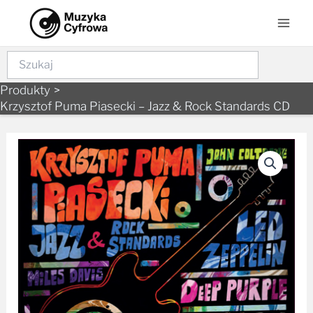
to
Men
content
Szukaj
Produkty
Krzysztof Puma Piasecki – Jazz & Rock Standards CD
ilość
Krzysztof
Puma
Piasecki
-
Jazz
&
Rock
Standards
CD