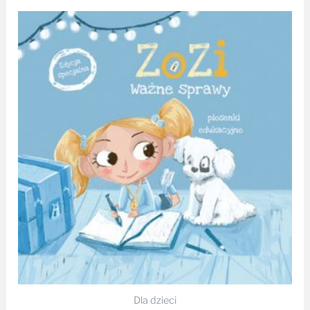
Dla dzieci
ZoZi – Ważne sprawy [EDYCJA SPECJALNA] CD