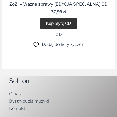
37,99
zł
Kup płytę CD
CD
Dodaj do listy życzeń
Soliton
O nas
Dystrybucja muzyki
Kontakt
Informacje