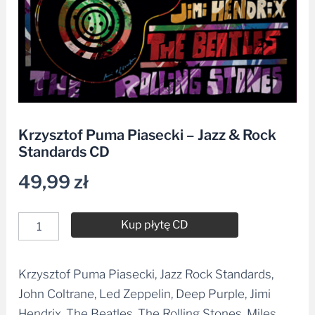
Krzysztof Puma Piasecki – Jazz & Rock
Standards CD
49,99
zł
Kup płytę CD
Krzysztof Puma Piasecki, Jazz Rock Standards,
Alternative:
John Coltrane, Led Zeppelin, Deep Purple, Jimi
Hendrix, The Beatles, The Rolling Stones, Miles
Davis, Weather Report