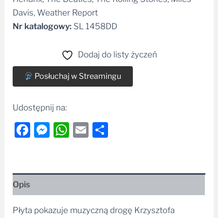
Nr katalogowy:
SL 1458DD
Dodaj do listy życzeń
Posłuchaj w Streamingu
Udostępnij na:
Facebook
Messenger
WhatsApp
Email
Share
Opis
Płyta pokazuje muzyczną drogę Krzysztofa
„Pumy”Piaseckiego, którą rozpoczął od utworu