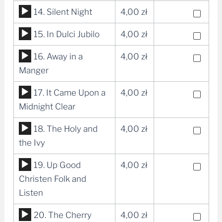
dźwiękowych
Odtwarzacz
14. Silent Night
4,00
zł
plików
Odtwarzacz
15. In Dulci Jubilo
4,00
zł
dźwiękowych
plików
Odtwarzacz
16. Away in a
4,00
zł
dźwiękowych
plików
Manger
dźwiękowych
Odtwarzacz
17. It Came Upon a
4,00
zł
plików
Midnight Clear
dźwiękowych
Odtwarzacz
18. The Holy and
4,00
zł
plików
the Ivy
dźwiękowych
Odtwarzacz
19. Up Good
4,00
zł
plików
Christen Folk and
dźwiękowych
Listen
Odtwarzacz
20. The Cherry
4,00
zł