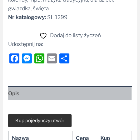
gwiazdka, święta
Nr katalogowy:
SL 1299
Dodaj do listy życzeń
Udostępnij na:
Facebook
Messenger
WhatsApp
Email
Share
Opis
Nazwa
Cena
Kup