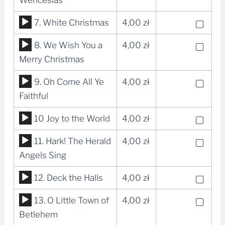
dźwiękowych
Odtwarzacz
7. White Christmas
4,00
zł
plików
Odtwarzacz
8. We Wish You a
4,00
zł
dźwiękowych
plików
Merry Christmas
dźwiękowych
Odtwarzacz
9. Oh Come All Ye
4,00
zł
plików
Faithful
dźwiękowych
Odtwarzacz
10 Joy to the World
4,00
zł
plików
Odtwarzacz
11. Hark! The Herald
4,00
zł
dźwiękowych
plików
Angels Sing
dźwiękowych
Odtwarzacz
12. Deck the Halls
4,00
zł
plików
Odtwarzacz
13. O Little Town of
4,00
zł
dźwiękowych
plików
Betlehem