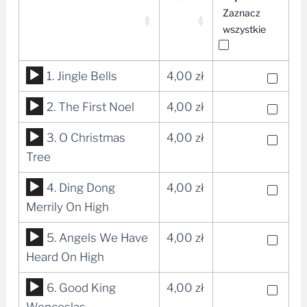
Zaznacz
wszystkie
Odtwarzacz
1. Jingle Bells
4,00
zł
plików
Odtwarzacz
2. The First Noel
4,00
zł
dźwiękowych
plików
Odtwarzacz
3. O Christmas
4,00
zł
dźwiękowych
plików
Tree
dźwiękowych
Odtwarzacz
4. Ding Dong
4,00
zł
plików
Merrily On High
dźwiękowych
Odtwarzacz
5. Angels We Have
4,00
zł
plików
Heard On High
dźwiękowych
Odtwarzacz
6. Good King
4,00
zł
plików
Wenceslas