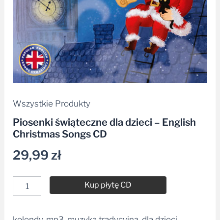
Wszystkie Produkty
Piosenki świąteczne dla dzieci – English
Christmas Songs CD
29,99
zł
Kup płytę CD
kolendy, mp3, muzyka tradycyjna, dla dzieci,
Alternative: