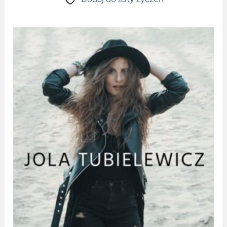
Zakres
cen:
od
29,99 zł
do
40,00 zł