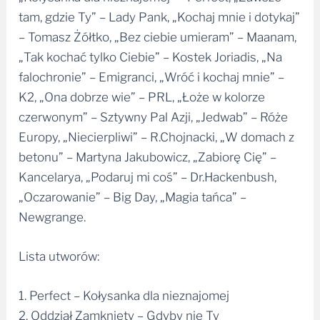
tam, gdzie Ty” – Lady Pank, „Kochaj mnie i dotykaj”
– Tomasz Żółtko, „Bez ciebie umieram” – Maanam,
„Tak kochać tylko Ciebie” – Kostek Joriadis, „Na
falochronie” – Emigranci, „Wróć i kochaj mnie” –
K2, „Ona dobrze wie” – PRL, „Łoże w kolorze
czerwonym” – Sztywny Pal Azji, „Jedwab” – Róże
Europy, „Niecierpliwi” – R.Chojnacki, „W domach z
betonu” – Martyna Jakubowicz, „Zabiorę Cię” –
Kancelarya, „Podaruj mi coś” – Dr.Hackenbush,
„Oczarowanie” – Big Day, „Magia tańca” –
Newgrange.
Lista utworów:
1. Perfect – Kołysanka dla nieznajomej
2. Oddział Zamknięty – Gdyby nie Ty