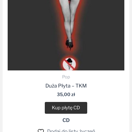
Pop
Duża Płyta – TKM
35,00
zł
Kup płytę CD
CD
Dodaj do listy życzeń