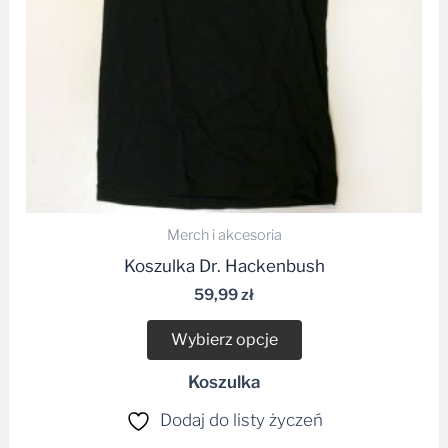
wybrać
na
stronie
produktu
Merch i akcesoria
Koszulka Dr. Hackenbush
59,99
zł
Wybierz opcje
Koszulka
Dodaj do listy życzeń