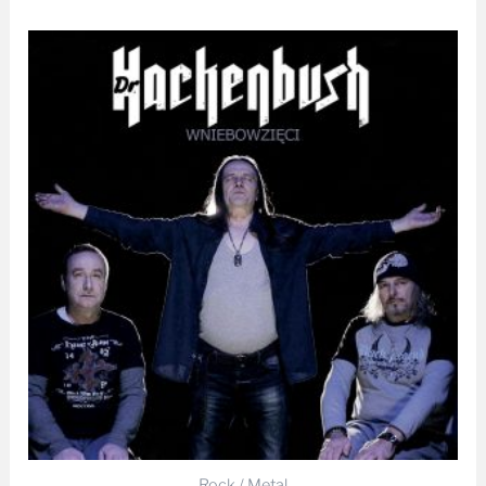
Zakres
cen:
od
39,99 zł
do
45,00 zł
Rock / Metal