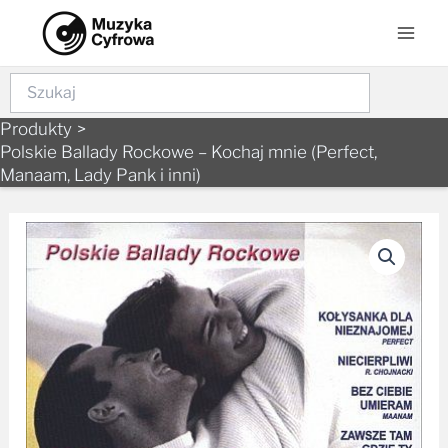
Skip
Mai
to
Men
content
Szukaj
Produkty
Polskie Ballady Rockowe – Kochaj mnie (Perfect,
Manaam, Lady Pank i inni)