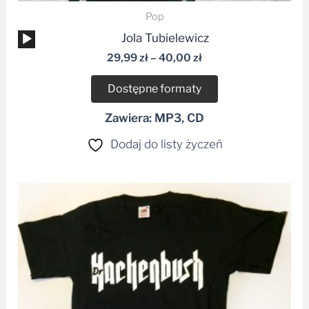
Pop
Odtwarzacz
Jola Tubielewicz
plików
29,99
zł
–
40,00
zł
dźwiękowych
Dostępne formaty
Zawiera: MP3, CD
Dodaj do listy życzeń
Ten
produkt
ma
wiele
wariantów.
Opcje
można