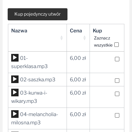
Nazwa
Cena
Kup
Zaznacz
wszystkie
Odtwarzacz
01-
6,00
zł
plików
superklasa.mp3
dźwiękowych
Odtwarzacz
02-saszka.mp3
6,00
zł
plików
Odtwarzacz
03-kurwa-i-
6,00
zł
dźwiękowych
plików
wikary.mp3
dźwiękowych
Odtwarzacz
04-melancholia-
6,00
zł
plików
milosna.mp3
dźwiękowych