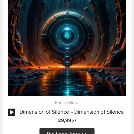
Rock / Metal
Odtwarzacz
Dimension of Silence – Dimension of Silence
plików
29,99
zł
dźwiękowych
Dostępne formaty