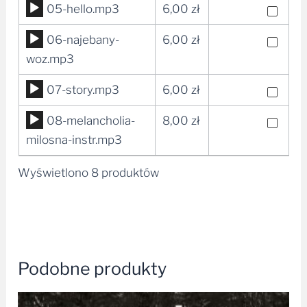
Odtwarzacz
05-hello.mp3
6,00
zł
plików
Odtwarzacz
06-najebany-
6,00
zł
dźwiękowych
plików
woz.mp3
dźwiękowych
Odtwarzacz
07-story.mp3
6,00
zł
plików
Odtwarzacz
08-melancholia-
8,00
zł
dźwiękowych
plików
milosna-instr.mp3
dźwiękowych
Wyświetlono 8 produktów
Podobne produkty