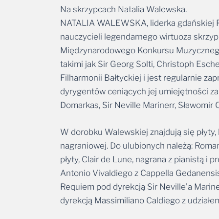
Na skrzypcach Natalia Walewska.
NATALIA WALEWSKA, liderka gdańskiej Pol
nauczycieli legendarnego wirtuoza skrzy
Międzynarodowego Konkursu Muzycznego i
takimi jak Sir Georg Solti, Christoph Esc
Filharmonii Bałtyckiej i jest regularnie z
dyrygentów ceniących jej umiejętności zal
Domarkas, Sir Neville Marinerr, Sławomir
W dorobku Walewskiej znajdują się płyty, 
nagraniowej. Do ulubionych należą: Roman
płyty, Clair de Lune, nagrana z pianistą
Antonio Vivaldiego z Cappella Gedanensi
Requiem pod dyrekcją Sir Neville’a Marin
dyrekcją Massimiliano Caldiego z udziałem