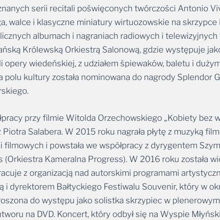
znanych serii recitali poświęconych twórczości Antonio Vi
, walce i klasyczne miniatury wirtuozowskie na skrzypce i
icznych albumach i nagraniach radiowych i telewizyjnych wy
ską Królewską Orkiestrą Salonową, gdzie występuje jako 
li opery wiedeńskiej, z udziałem śpiewaków, baletu i duż
na polu kultury została nominowana do nagrody Splendor G
skiego.
pracy przy filmie Witolda Orzechowskiego „Kobiety bez w
Piotra Salabera. W 2015 roku nagrała płytę z muzyką fil
odii filmowych i powstała we współpracy z dyrygentem S
s (Orkiestra Kameralna Progress). W 2016 roku została 
cuje z organizacją nad autorskimi programami artystyczn
ą i dyrektorem Bałtyckiego Festiwalu Souvenir, który w 
roszona do występu jako solistka skrzypiec w plenerowym
tworu na DVD. Koncert, który odbył się na Wyspie Młyńskie