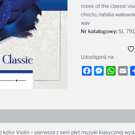
roses of the classic vio
Alternative:
choclo, natalia walewsk
wav
Nr katalogowy:
SL 791 
Udostępnij na:
Facebook
Messe
Wha
E
o kolor Violin – pierwsza z serii płyt muzyki klasycznej 