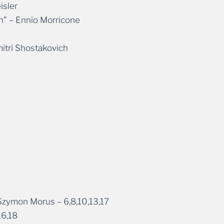
isler
n” – Ennio Morricone
itri Shostakovich
zymon Morus – 6,8,10,13,17
16,18