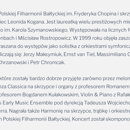
skiej Filharmonii Bałtyckiej im. Fryderyka Chopina i sk
piec Leonida Kogana. Jest laureatką wielu prestiżowych m
m. Karola Szymanowskiego. Występowała na licznych fe
henbach i Mścisław Rostropowicz. W 1999 roku objęła zaszc
apraszana do występów jako solistka z orkiestrami symfonic
iczają się: Jerzy Maksymiuk, Ernst van Tiel, Massimiliano
 Chrzanowski i Petr Chromcak.
które zostały bardzo dobrze przyjęte zarówno przez melom
za Classica na skrzypce i organy z profesorem Romanem P
 i profesorem Bogdanem Kułakowskim, Violin & Piano z Ra
s Early Music Ensemble pod dyrekcją Tadeusza Wojciechow
erra. Nagrała także Harmonię na skrzypce, trąbkę i orkies
 Polskiej Filharmonii Bałtyckiej. Koncert został skomponow