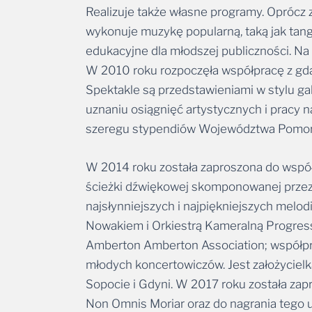
Realizuje także własne programy. Oprócz 
wykonuje muzykę popularną, taką jak tanga
edukacyjne dla młodszej publiczności. Na l
W 2010 roku rozpoczęła współpracę z gdań
Spektakle są przedstawieniami w stylu ga
uznaniu osiągnięć artystycznych i pracy 
szeregu stypendiów Województwa Pomor
W 2014 roku została zaproszona do współ
ścieżki dźwiękowej skomponowanej przez 
najsłynniejszych i najpiękniejszych mel
Nowakiem i Orkiestrą Kameralną Progres
Amberton Amberton Association; współpra
młodych koncertowiczów. Jest założycielk
Sopocie i Gdyni. W 2017 roku została zap
Non Omnis Moriar oraz do nagrania tego u