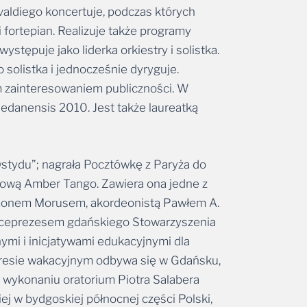
valdiego koncertuje, podczas których
 fortepian. Realizuje także programy
stępuje jako liderka orkiestry i solistka.
solistka i jednocześnie dyryguje.
ym zainteresowaniem publiczności. W
edanensis 2010. Jest także laureatką
stydu”; nagrała Pocztówkę z Paryża do
mową Amber Tango. Zawiera ona jedne z
zymonem Morusem, akordeonistą Pawłem A.
wiceprezesem gdańskiego Stowarzyszenia
ymi i inicjatywami edukacyjnymi dla
okresie wakacyjnym odbywa się w Gdańsku,
 wykonaniu oratorium Piotra Salabera
j w bydgoskiej północnej części Polski,