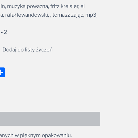
lin, muzyka poważna, fritz kreisler, el
a, rafał lewandowski, , tomasz zając, mp3,
- 2
Dodaj do listy życzeń
nger
tsApp
mail
Share
wydanych w pięknym opakowaniu.