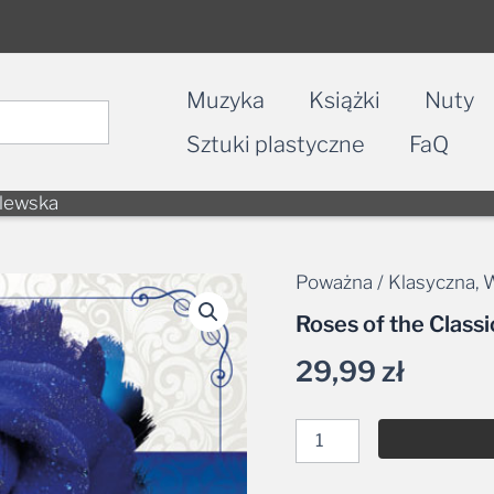
Muzyka
Książki
Nuty
Sztuki plastyczne
FaQ
alewska
Poważna / Klasyczna
,
W
ilość
Roses
Roses of the Classi
of
the
29,99
zł
Classic
-
Violin
-
Natalia
Walewska