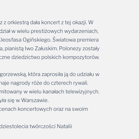
 orkiestrą dała koncert z tej okazji. W
ział w wielu prestiżowych wydarzeniach,
 Kleosfasa Ogińskiego. Światowa premiera
, pianistą Iwo Załuskim. Polonezy zostały
zyczne dziedzictwo polskich kompozytorów.
rzewską, która zaprosiła ją do udziału w
aje nagrody róże do czterech rywali.
smitowany w wielu kanałach telewizyjnych.
była się w Warszawie.
h scenach koncertowych oraz na swoim
ziestolecia twórczości Natalii