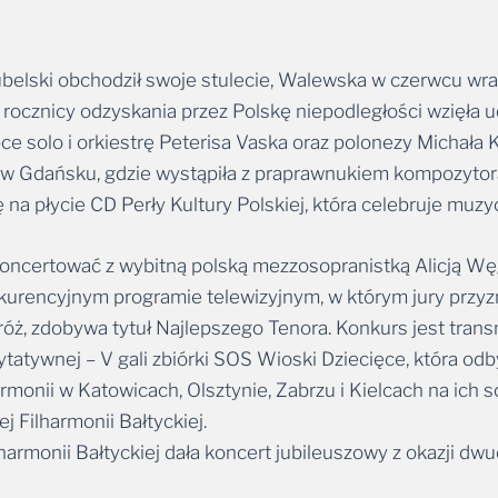
elski obchodził swoje stulecie, Walewska w czerwcu wraz z
cznicy odzyskania przez Polskę niepodległości wzięła ud
ce solo i orkiestrę Peterisa Vaska oraz polonezy Michała
ę w Gdańsku, gdzie wystąpiła z praprawnukiem kompozytora
 na płycie CD Perły Kultury Polskiej, która celebruje mu
oncertować z wybitną polską mezzosopranistką Alicją Węgo
kurencyjnym programie telewizyjnym, w którym jury przyzn
 róż, zdobywa tytuł Najlepszego Tenora. Konkurs jest tran
rytatywnej – V gali zbiórki SOS Wioski Dziecięce, która od
harmonii w Katowicach, Olsztynie, Zabrzu i Kielcach na ic
j Filharmonii Bałtyckiej.
armonii Bałtyckiej dała koncert jubileuszowy z okazji dwud