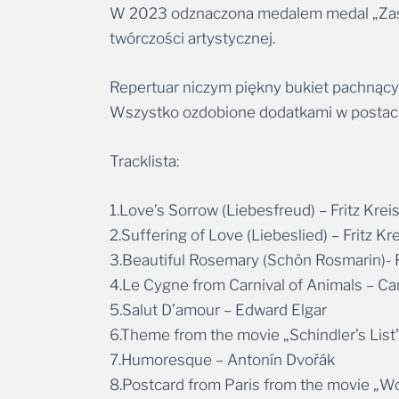
W 2023 odznaczona medalem medal „Zasłu
twórczości artystycznej.
Repertuar niczym piękny bukiet pachnący
Wszystko ozdobione dodatkami w postaci m
Tracklista:
1.Love’s Sorrow (Liebesfreud) – Fritz Kreis
2.Suffering of Love (Liebeslied) – Fritz Kre
3.Beautiful Rosemary (Schön Rosmarin)- Fr
4.Le Cygne from Carnival of Animals – Ca
5.Salut D’amour – Edward Elgar
6.Theme from the movie „Schindler’s List
7.Humoresque – Antonín Dvořák
8.Postcard from Paris from the movie „W