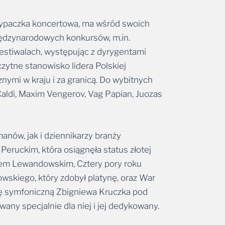
rzypaczka koncertowa, ma wśród swoich
iędzynarodowych konkursów, m.in.
stiwalach, występując z dyrygentami
zytne stanowisko lidera Polskiej
znymi w kraju i za granicą. Do wybitnych
 Caldi, Maxim Vengerov, Vag Papian, Juozas
anów, jak i dziennikarzy branży
eruckim, która osiągnęła status złotej
fałem Lewandowskim, Cztery pory roku
skiego, który zdobył platynę, oraz War
trę symfoniczną Zbigniewa Kruczka pod
any specjalnie dla niej i jej dedykowany.