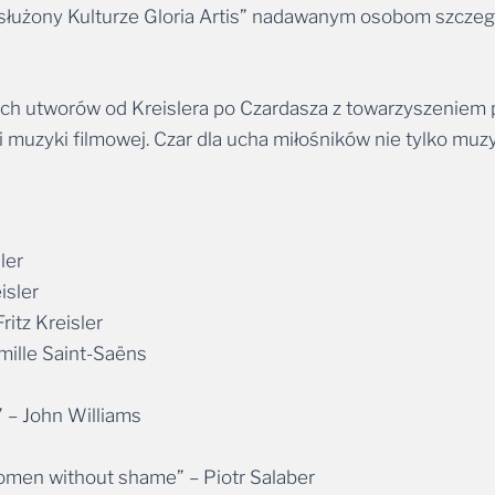
żony Kulturze Gloria Artis” nadawanym osobom szczegól
ch utworów od Kreislera po Czardasza z towarzyszeniem p
uzyki filmowej. Czar dla ucha miłośników nie tylko muzyk
ler
isler
itz Kreisler
mille Saint-Saëns
” – John Williams
omen without shame” – Piotr Salaber