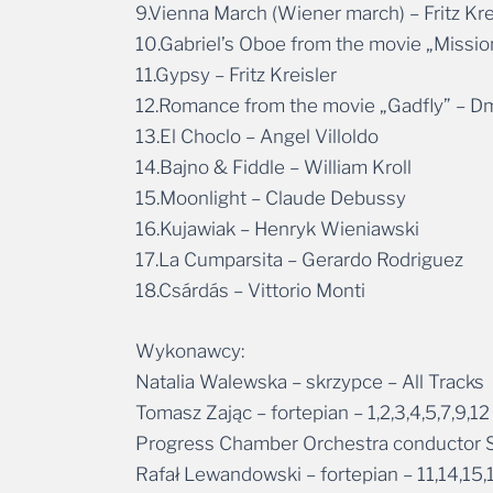
9.Vienna March (Wiener march) – Fritz Kre
10.Gabriel’s Oboe from the movie „Missio
11.Gypsy – Fritz Kreisler
12.Romance from the movie „Gadfly” – Dm
13.El Choclo – Angel Villoldo
14.Bajno & Fiddle – William Kroll
15.Moonlight – Claude Debussy
16.Kujawiak – Henryk Wieniawski
17.La Cumparsita – Gerardo Rodriguez
18.Csárdás – Vittorio Monti
Wykonawcy:
Natalia Walewska – skrzypce – All Tracks
Tomasz Zając – fortepian – 1,2,3,4,5,7,9,12
Progress Chamber Orchestra conductor S
Rafał Lewandowski – fortepian – 11,14,15,