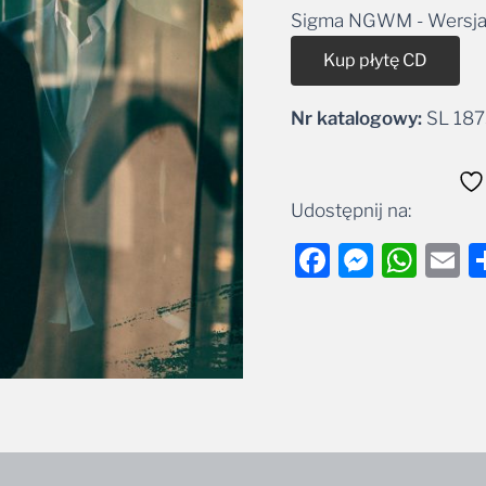
Sigma NGWM - Wersja 
Alt
Kup płytę CD
Nr katalogowy:
SL 18
Udostępnij na:
Facebook
Messe
Wha
E