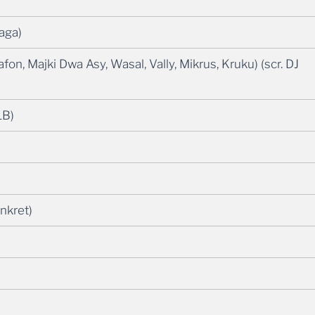
aga)
on, Majki Dwa Asy, Wasal, Vally, Mikrus, Kruku) (scr. DJ
LB)
onkret)