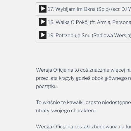
plików
Odtwarzacz
17. Wybijam Im Okna (Solo) (scr. DJ
dźwiękowych
plików
Odtwarzacz
18. Walka O Pokój (ft. Armia, Person
dźwiękowych
plików
Odtwarzacz
19. Potrzebuję Snu (Radiowa Wersja) 
dźwiękowych
plików
dźwiękowych
Wersja Oficjalna to coś znacznie więcej 
przez lata krążyły gdzieś obok głównego nu
początku.
To właśnie te kawałki, często niedostępne
utraty swojego charakteru.
Wersja Oficjalna została zbudowana na fu