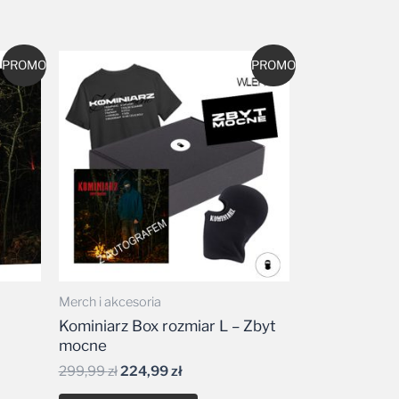
Pierwotna
Aktualna
PROMO
PROMO
cena
cena
wynosiła:
wynosi:
299,99 zł.
224,99 zł.
Merch i akcesoria
Kominiarz Box rozmiar L – Zbyt
mocne
299,99
zł
224,99
zł