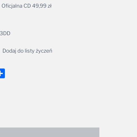
Oficjalna CD
49,99
zł
49,99 zł
ernative:
73DD
Dodaj do listy życzeń
nger
tsApp
mail
Share