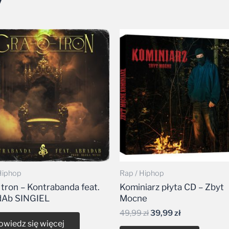
y
Pierwotna
Aktualna
cena
cena
wynosiła:
wynosi:
49,99 zł.
39,99 zł.
Hiphop
Rap / Hiphop
 tron – Kontrabanda feat.
Kominiarz płyta CD – Zbyt
dAb SINGIEL
Mocne
49,99
zł
39,99
zł
owiedz się więcej