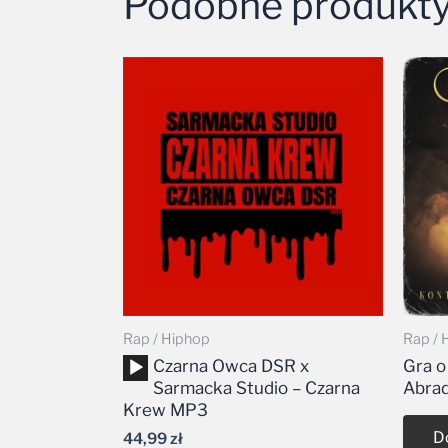
Podobne produkt
Rap / Hiphop
Rap / 
Odtwarzacz
Czarna Owca DSR x
Gra o
plików
Sarmacka Studio – Czarna
Abra
dźwiękowych
Krew MP3
D
44,99
zł