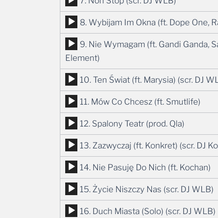
Odtwarzacz
7. Non Stop (scr. DJ WLB)
dźwiękowych
plików
Odtwarzacz
8. Wybijam Im Okna (ft. Dope One, R
dźwiękowych
plików
Odtwarzacz
9. Nie Wymagam (ft. Gandi Ganda, Saf
dźwiękowych
plików
Element)
dźwiękowych
Odtwarzacz
10. Ten Świat (ft. Marysia) (scr. DJ W
plików
Odtwarzacz
11. Mów Co Chcesz (ft. Smutlife)
dźwiękowych
plików
Odtwarzacz
12. Spalony Teatr (prod. Qla)
dźwiękowych
plików
Odtwarzacz
13. Zazwyczaj (ft. Konkret) (scr. DJ K
dźwiękowych
plików
Odtwarzacz
14. Nie Pasuję Do Nich (ft. Kochan)
dźwiękowych
plików
Odtwarzacz
15. Życie Niszczy Nas (scr. DJ WLB)
dźwiękowych
plików
Odtwarzacz
16. Duch Miasta (Solo) (scr. DJ WLB)
dźwiękowych