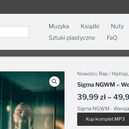
Muzyka
Książki
Nuty
Sztuki plastyczne
FaQ
Nowości
,
Rap / Hiphop
Sigma NGWM – Wers
39,99
zł
–
49,
Sigma NGWM - Wersja 
Kup komplet MP3