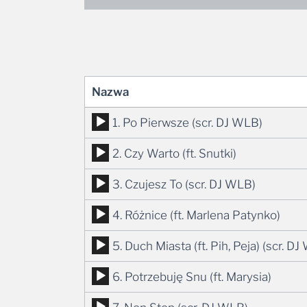
Nazwa
Odtwarzacz
1. Po Pierwsze (scr. DJ WLB)
plików
Odtwarzacz
2. Czy Warto (ft. Snutki)
dźwiękowych
plików
Odtwarzacz
3. Czujesz To (scr. DJ WLB)
dźwiękowych
plików
Odtwarzacz
4. Różnice (ft. Marlena Patynko)
dźwiękowych
plików
Odtwarzacz
5. Duch Miasta (ft. Pih, Peja) (scr. D
dźwiękowych
plików
Odtwarzacz
6. Potrzebuję Snu (ft. Marysia)
dźwiękowych
plików