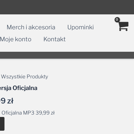
Merch i akcesoria
Upominki
Moje konto
Kontakt
,
Wszystkie Produkty
Zakres
ja Oficjalna
cen:
99
zł
od
Oficjalna MP3
39,99
zł
39,99 zł
Alternative:
do