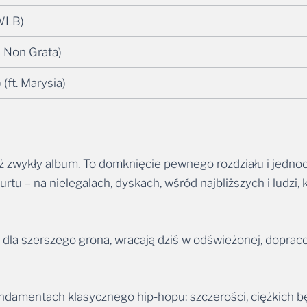
 WLB)
a Non Grata)
(ft. Marysia)
niż zwykły album. To domknięcie pewnego rozdziału i jedn
rtu – na nielegalach, dyskach, wśród najbliższych i ludzi,
 dla szerszego grona, wracają dziś w odświeżonej, doprac
ndamentach klasycznego hip-hopu: szczerości, ciężkich b