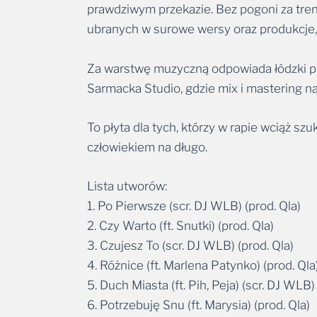
prawdziwym przekazie. Bez pogoni za tren
ubranych w surowe wersy oraz produkcje, k
Za warstwę muzyczną odpowiada łódzki pr
Sarmacka Studio, gdzie mix i mastering na
To płyta dla tych, którzy w rapie wciąż szu
człowiekiem na długo.
Lista utworów:
1. Po Pierwsze (scr. DJ WLB) (prod. Qla)
2. Czy Warto (ft. Snutki) (prod. Qla)
3. Czujesz To (scr. DJ WLB) (prod. Qla)
4. Różnice (ft. Marlena Patynko) (prod. Qla
5. Duch Miasta (ft. Pih, Peja) (scr. DJ WLB)
6. Potrzebuję Snu (ft. Marysia) (prod. Qla)