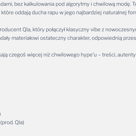
dami, bez kalkulowania pod algorytmy i chwilową modę. To
tóre oddają ducha rapu w jego najbardziej naturalnej for
oducent Qla, który połączył klasyczny vibe z nowoczesny
dały materiałowi ostateczny charakter, odpowiednią przes
kają czegoś więcej niż chwilowego hype’u – treści, autentyc
)
 (prod. Qla)