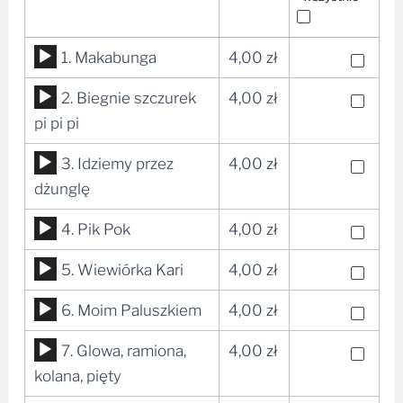
Odtwarzacz
1. Makabunga
4,00
zł
plików
Odtwarzacz
2. Biegnie szczurek
4,00
zł
dźwiękowych
plików
pi pi pi
dźwiękowych
Odtwarzacz
3. Idziemy przez
4,00
zł
plików
dżunglę
dźwiękowych
Odtwarzacz
4. Pik Pok
4,00
zł
plików
Odtwarzacz
5. Wiewiórka Kari
4,00
zł
dźwiękowych
plików
Odtwarzacz
6. Moim Paluszkiem
4,00
zł
dźwiękowych
plików
Odtwarzacz
7. Glowa, ramiona,
4,00
zł
dźwiękowych
plików
kolana, pięty
dźwiękowych