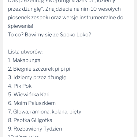
Dziś prezentują swój drugi krążek pt „Idziemy
przez dżunglę”. Znajdziecie na nim 10 wesołych
piosenek zespołu oraz wersje instrumentalne do
śpiewania!
To co? Bawimy się ze Spoko Loko?
Lista utworów:
1. Makabunga
2. Biegnie szczurek pi pi pi
3. Idziemy przez dżunglę
4. Pik Pok
5. Wiewiórka Kari
6. Moim Paluszkiem
7. Glowa, ramiona, kolana, pięty
8. Psotka Giligotka
9. Rozbawiony Tydzien