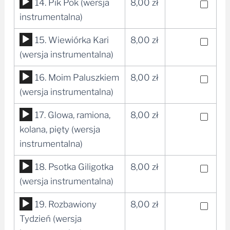
Odtwarzacz
14. Pik Pok (wersja
8,00
zł
plików
instrumentalna)
dźwiękowych
Odtwarzacz
15. Wiewiórka Kari
8,00
zł
plików
(wersja instrumentalna)
dźwiękowych
Odtwarzacz
16. Moim Paluszkiem
8,00
zł
plików
(wersja instrumentalna)
dźwiękowych
Odtwarzacz
17. Glowa, ramiona,
8,00
zł
plików
kolana, pięty (wersja
dźwiękowych
instrumentalna)
Odtwarzacz
18. Psotka Giligotka
8,00
zł
plików
(wersja instrumentalna)
dźwiękowych
Odtwarzacz
19. Rozbawiony
8,00
zł
plików
Tydzień (wersja