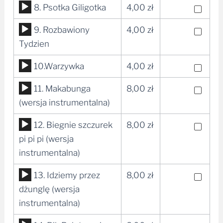
Odtwarzacz
8. Psotka Giligotka
4,00
zł
plików
Odtwarzacz
9. Rozbawiony
4,00
zł
dźwiękowych
plików
Tydzien
dźwiękowych
Odtwarzacz
10.Warzywka
4,00
zł
plików
Odtwarzacz
11. Makabunga
8,00
zł
dźwiękowych
plików
(wersja instrumentalna)
dźwiękowych
Odtwarzacz
12. Biegnie szczurek
8,00
zł
plików
pi pi pi (wersja
dźwiękowych
instrumentalna)
Odtwarzacz
13. Idziemy przez
8,00
zł
plików
dżunglę (wersja
dźwiękowych
instrumentalna)