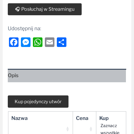
🎧 Posłuchaj w Streamingu
Udostępnij na:
Facebook
Messenger
WhatsApp
Email
Share
Opis
Nazwa
Cena
Kup
Zaznacz
wszystkie