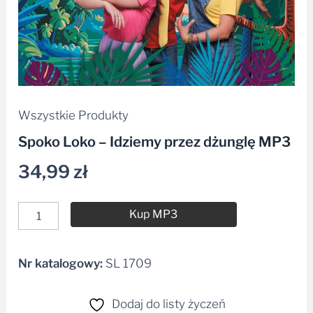
Wszystkie Produkty
Spoko Loko – Idziemy przez dżunglę MP3
34,99
zł
Kup MP3
Nr katalogowy:
SL 1709
Alternative:
Dodaj do listy życzeń