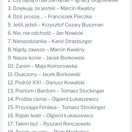
4. Dziś proszę… – Franciszek Pieczka
5. Jeśli, jeżeli – Krzysztof Cezary Buszman
6. Nie, nie odchodź – Jan Nowicki
7. Niespodzianka – Karol Strasburger
8. Nigdy, zawsze – Marcin Kwaśny
9. Nasze konie – Jacek Borkowski
10. Zanim – Maja Komorowska
11. Osaczony – Jacek Borkowski
12. Podróż XXI – Dariusz Kowalski
13. Poetom i Bardom – Tomasz Stockinger
14. Prośba cienia – Olgierd Łukaszewicz
15. Przysięga Feniksa – Tomasz Stockinger
16. Rajski teatr – Olgierd Łukaszewicz
17. Takim być – Ryszard Ronczewski
18. Toasty za winy – Piotr Machalica
19. Uskrzydlone nadzieje – Zbigniew Zamachowski