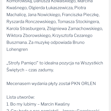
Machalicę, Jana Nowickiego, Franciszka Pieczkę,
Ryszarda Ronczewskiego, Tomasza Stockingera,
Karola Strasburgera, Zbigniewa Zamachowskiego,
Wiktora Zborowskiego, Krzysztofa Cezarego
Buszmana. Za muzykę odpowiada Bruno
Lohengren
„Strofy Pamięci” to idealna pozycja na Wszystkich
Świętych – czas zadumy.
Mecenasem wydania płyty został PKN ORLEN
Lista utworów:
1. Bo my lubimy – Marcin Kwaśny
2. Czy będą o nas pamiętali – Ignacy Gogolewski
3. Dziękuję, że jesteś – Marcin Kwaśny