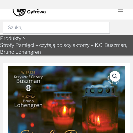
to
Men
content
Szukaj
Produkty
Strofy Pamięci – czytają polscy aktorzy – K.C. Buszman,
Bruno Lohengren
ilość
Strofy
Pamięci
–
czytają
polscy
aktorzy
–
K.C.
Buszman,
Bruno
Lohengren