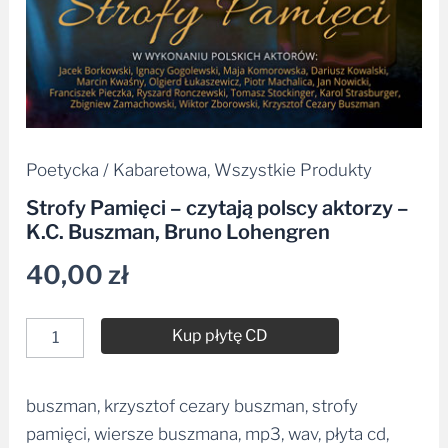
Poetycka / Kabaretowa
,
Wszystkie Produkty
Strofy Pamięci – czytają polscy aktorzy –
K.C. Buszman, Bruno Lohengren
40,00
zł
Kup płytę CD
buszman, krzysztof cezary buszman, strofy
Alternative:
pamięci, wiersze buszmana, mp3, wav, płyta cd,
bruno lohengren, machalica, stockinger,