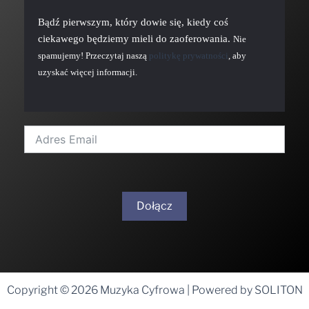
Bądź pierwszym, który dowie się, kiedy coś
ciekawego będziemy mieli do zaoferowania.
Nie
spamujemy! Przeczytaj naszą
politykę prywatności
, aby
uzyskać więcej informacji.
Dołącz
A
l
t
Copyright © 2026 Muzyka Cyfrowa | Powered by SOLITON
e