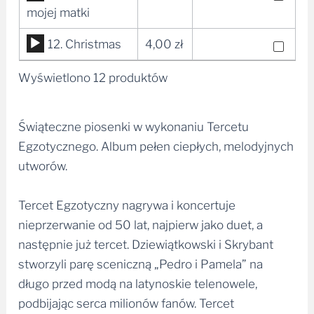
plików
mojej matki
dźwiękowych
Odtwarzacz
12. Christmas
4,00
zł
plików
Wyświetlono 12 produktów
dźwiękowych
Świąteczne piosenki w wykonaniu Tercetu
Egzotycznego. Album pełen ciepłych, melodyjnych
utworów.
Tercet Egzotyczny nagrywa i koncertuje
nieprzerwanie od 50 lat, najpierw jako duet, a
następnie już tercet. Dziewiątkowski i Skrybant
stworzyli parę sceniczną „Pedro i Pamela” na
długo przed modą na latynoskie telenowele,
podbijając serca milionów fanów. Tercet