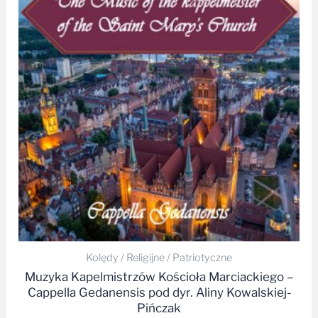
38,99 zł
do
42,99 zł
Kolędy / Religijne / Patriotyczne
Muzyka Kapelmistrzów Kościoła Marciackiego –
Cappella Gedanensis pod dyr. Aliny Kowalskiej-
Pińczak