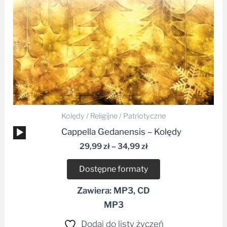
Kolędy / Religijne / Patriotyczne
Odtwarzacz
Cappella Gedanensis – Kolędy
plików
29,99
zł
–
34,99
zł
dźwiękowych
Dostępne formaty
Zawiera: MP3, CD
MP3
Dodaj do listy życzeń