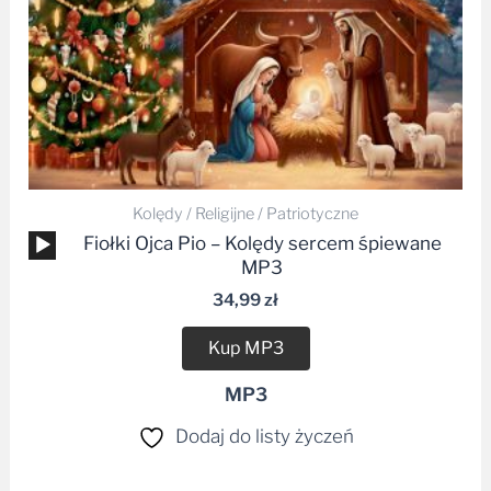
Kolędy / Religijne / Patriotyczne
Odtwarzacz
Fiołki Ojca Pio – Kolędy sercem śpiewane
plików
MP3
dźwiękowych
34,99
zł
Kup MP3
MP3
Dodaj do listy życzeń