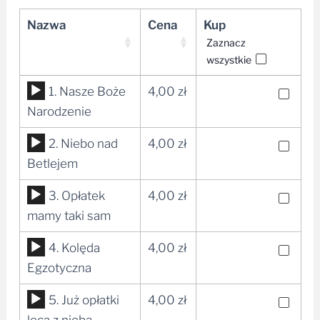
Nazwa
Cena
Kup
Zaznacz
wszystkie
Odtwarzacz
1. Nasze Boże
4,00
zł
plików
Narodzenie
dźwiękowych
Odtwarzacz
2. Niebo nad
4,00
zł
plików
Betlejem
dźwiękowych
Odtwarzacz
3. Opłatek
4,00
zł
plików
mamy taki sam
dźwiękowych
Odtwarzacz
4. Kolęda
4,00
zł
plików
Egzotyczna
dźwiękowych
Odtwarzacz
5. Już opłatki
4,00
zł
plików