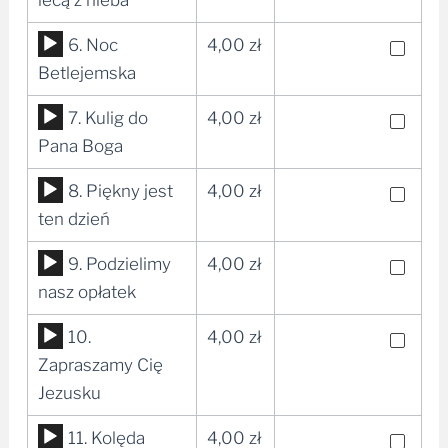
lecą z nieba
dźwiękowych
Odtwarzacz
6. Noc
4,00
zł
plików
Betlejemska
dźwiękowych
Odtwarzacz
7. Kulig do
4,00
zł
plików
Pana Boga
dźwiękowych
Odtwarzacz
8. Piękny jest
4,00
zł
plików
ten dzień
dźwiękowych
Odtwarzacz
9. Podzielimy
4,00
zł
plików
nasz opłatek
dźwiękowych
Odtwarzacz
10.
4,00
zł
plików
Zapraszamy Cię
dźwiękowych
Jezusku
Odtwarzacz
11. Kolęda
4,00
zł