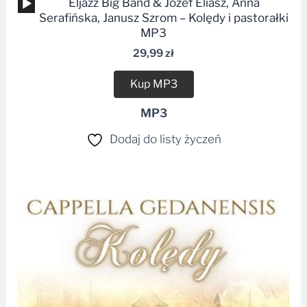
Odtwarzacz
Eljazz Big Band & Józef Eliasz, Anna
plików
Serafińska, Janusz Szrom – Kolędy i pastorałki
dźwiękowych
MP3
29,99
zł
Kup MP3
MP3
Dodaj do listy życzeń
Zakres
cen:
od
29,99 zł
do
34,99 zł