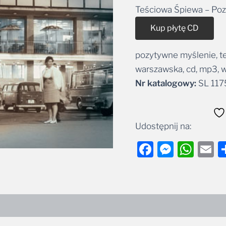
Teściowa Śpiewa – Po
Alt
Kup płytę CD
pozytywne myślenie, te
warszawska, cd, mp3, w
Nr katalogowy:
SL 117
Udostępnij na:
Facebook
Messe
Wha
E