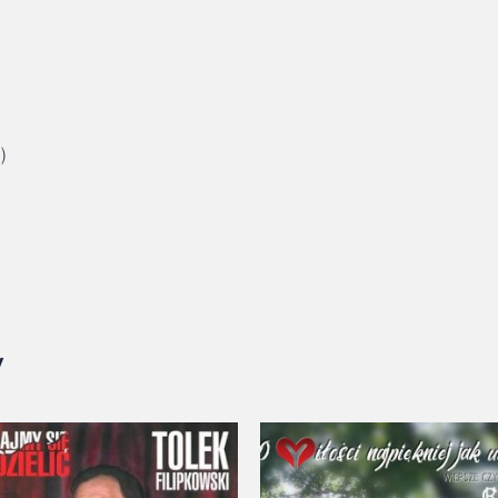
)
y
Zakres
cen:
od
19,99 zł