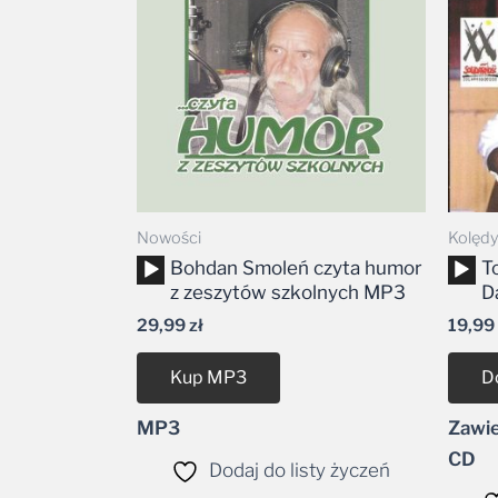
Nowości
Kolędy 
Odtwarzacz
Odtw
Bohdan Smoleń czyta humor
T
plików
plikó
z zeszytów szkolnych MP3
D
dźwiękowych
dźwi
29,99
zł
19,99
Kup MP3
D
MP3
Zawie
CD
Dodaj do listy życzeń