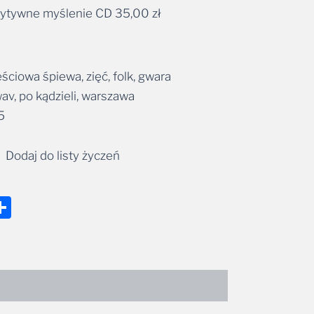
zytywne myślenie CD
35,00
zł
35,00 zł
ernative:
ściowa śpiewa, zięć, folk, gwara
av, po kądzieli, warszawa
5
Dodaj do listy życzeń
nger
tsApp
mail
Share