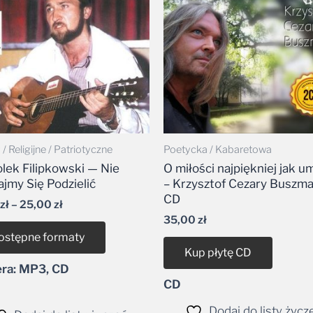
do
25,00 zł
/ Religijne / Patriotyczne
Poetycka / Kabaretowa
arzacz
olek Filipkowski — Nie
O miłości najpiękniej jak 
w
ajmy Się Podzielić
– Krzysztof Cezary Buszma
ękowych
CD
zł
–
25,00
zł
35,00
zł
ostępne formaty
Kup płytę CD
ra: MP3, CD
CD
Dodaj do listy życz