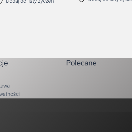
Dodaj do listy życzeń
cje
Polecane
tawa
ywatności