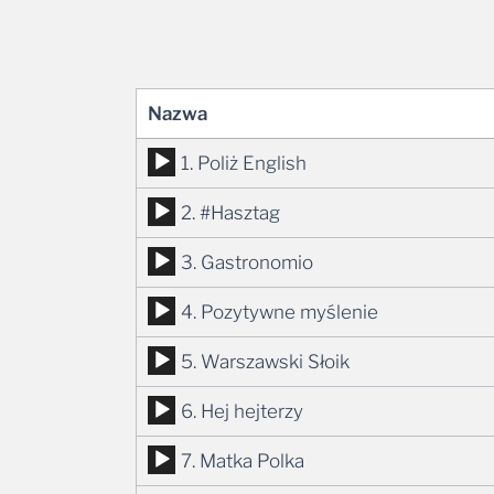
Nazwa
Odtwarzacz
1. Poliż English
plików
Odtwarzacz
2. #Hasztag
dźwiękowych
plików
Odtwarzacz
3. Gastronomio
dźwiękowych
plików
Odtwarzacz
4. Pozytywne myślenie
dźwiękowych
plików
Odtwarzacz
5. Warszawski Słoik
dźwiękowych
plików
Odtwarzacz
6. Hej hejterzy
dźwiękowych
plików
Odtwarzacz
7. Matka Polka
dźwiękowych
plików