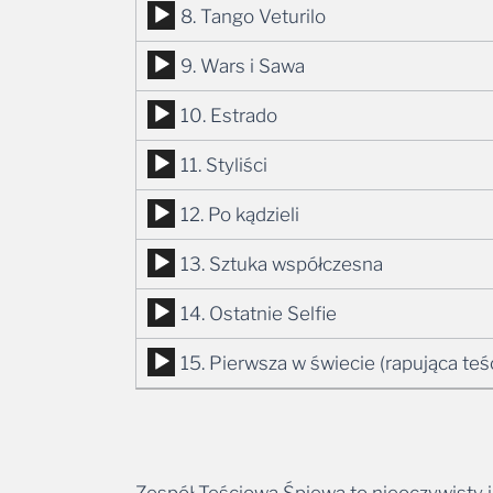
Odtwarzacz
8. Tango Veturilo
dźwiękowych
plików
Odtwarzacz
9. Wars i Sawa
dźwiękowych
plików
Odtwarzacz
10. Estrado
dźwiękowych
plików
Odtwarzacz
11. Styliści
dźwiękowych
plików
Odtwarzacz
12. Po kądzieli
dźwiękowych
plików
Odtwarzacz
13. Sztuka współczesna
dźwiękowych
plików
Odtwarzacz
14. Ostatnie Selfie
dźwiękowych
plików
Odtwarzacz
15. Pierwsza w świecie (rapująca teś
dźwiękowych
plików
dźwiękowych
Zespół Teściowa Śpiewa to nieoczywisty i 