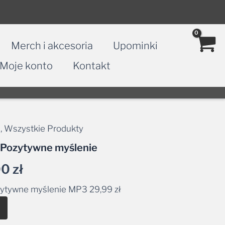
Merch i akcesoria
Upominki
Moje konto
Kontakt
a
,
Wszystkie Produkty
Zakres
 Pozytywne myślenie
cen:
00
zł
od
zytywne myślenie MP3
29,99
zł
29,99 zł
Alternative:
do