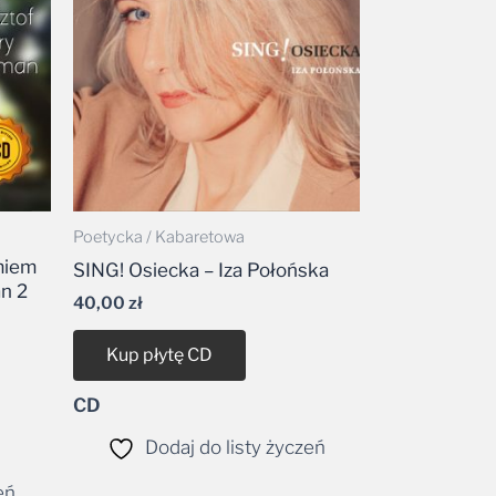
Poetycka / Kabaretowa
umiem
SING! Osiecka – Iza Połońska
n 2
40,00
zł
Kup płytę CD
CD
Dodaj do listy życzeń
eń