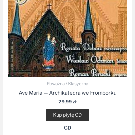
Poważna / Klasyczna
Ave Maria — Archikatedra we Fromborku
29,99
zł
Kup płytę CD
CD