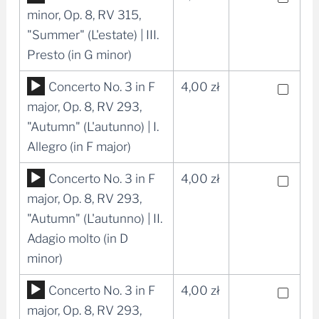
plików
minor, Op. 8, RV 315,
dźwiękowych
"Summer" (L'estate) | III.
Presto (in G minor)
Odtwarzacz
Concerto No. 3 in F
4,00
zł
plików
major, Op. 8, RV 293,
dźwiękowych
"Autumn" (L'autunno) | I.
Allegro (in F major)
Odtwarzacz
Concerto No. 3 in F
4,00
zł
plików
major, Op. 8, RV 293,
dźwiękowych
"Autumn" (L'autunno) | II.
Adagio molto (in D
minor)
Odtwarzacz
Concerto No. 3 in F
4,00
zł
plików
major, Op. 8, RV 293,