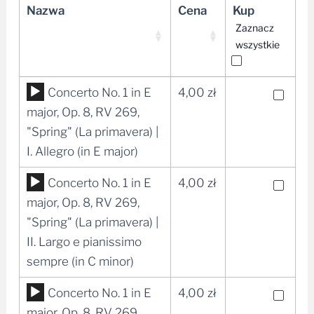
Nazwa
Cena
Kup
Zaznacz
wszystkie
Odtwarzacz
Concerto No. 1 in E
4,00
zł
plików
major, Op. 8, RV 269,
dźwiękowych
"Spring" (La primavera) |
I. Allegro (in E major)
Odtwarzacz
Concerto No. 1 in E
4,00
zł
plików
major, Op. 8, RV 269,
dźwiękowych
"Spring" (La primavera) |
II. Largo e pianissimo
sempre (in C minor)
Odtwarzacz
Concerto No. 1 in E
4,00
zł
plików
major, Op. 8, RV 269,