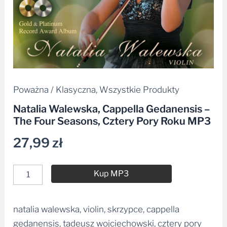
Roku
MP3
Poważna / Klasyczna
,
Wszystkie Produkty
Natalia Walewska, Cappella Gedanensis –
The Four Seasons, Cztery Pory Roku MP3
27,99
zł
Kup MP3
natalia walewska, violin, skrzypce, cappella
Alternative:
gedanensis, tadeusz wojciechowski, cztery pory