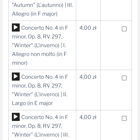
dźwiękowych
"Autumn" (L'autunno) | III.
Allegro (in F major)
Odtwarzacz
Concerto No. 4 in F
4,00
zł
plików
minor, Op. 8, RV 297,
dźwiękowych
"Winter" (L'inverno) | I.
Allegro non molto (in F
minor)
Odtwarzacz
Concerto No. 4 in F
4,00
zł
plików
minor, Op. 8, RV 297,
dźwiękowych
"Winter" (L'inverno) | II.
Largo (in E major
Odtwarzacz
Concerto No. 4 in F
4,00
zł
plików
minor, Op. 8, RV 297,
dźwiękowych
"Winter" (L'inverno) | III.