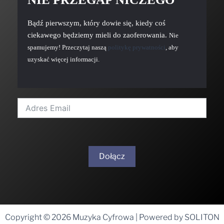
Bądź pierwszym, który dowie się, kiedy coś
ciekawego będziemy mieli do zaoferowania.
Nie
spamujemy! Przeczytaj naszą
politykę prywatności
, aby
uzyskać więcej informacji.
Dołącz
A
l
t
Copyright © 2026 Muzyka Cyfrowa | Powered by SOLITON