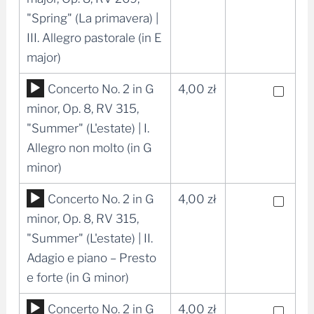
dźwiękowych
"Spring" (La primavera) |
III. Allegro pastorale (in E
major)
Odtwarzacz
Concerto No. 2 in G
4,00
zł
plików
minor, Op. 8, RV 315,
dźwiękowych
"Summer" (L'estate) | I.
Allegro non molto (in G
minor)
Odtwarzacz
Concerto No. 2 in G
4,00
zł
plików
minor, Op. 8, RV 315,
dźwiękowych
"Summer" (L'estate) | II.
Adagio e piano – Presto
e forte (in G minor)
Odtwarzacz
Concerto No. 2 in G
4,00
zł