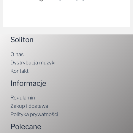
Soliton
O nas
Dystrybucja muzyki
Kontakt
Informacje
Regulamin
Zakup i dostawa
Polityka prywatności
Polecane