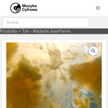
to
Men
content
Szukaj
Produkty
Tuli – Madame JeanPierre
ilość
Tuli
–
Madame
JeanPierre