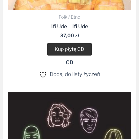
Folk / Etno
Ifi Ude – Ifi Ude
37,00
zł
Kup płytę CD
CD
Dodaj do listy życzeń