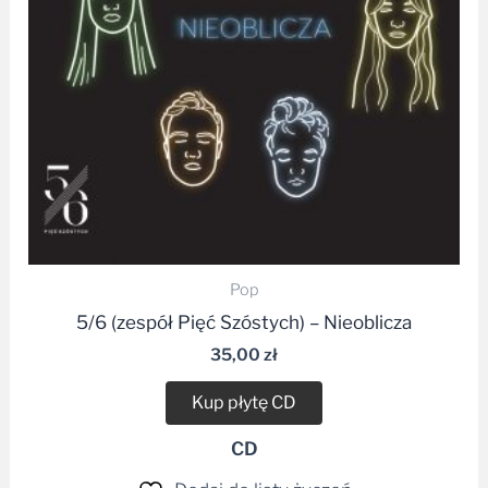
Pop
5/6 (zespół Pięć Szóstych) – Nieoblicza
35,00
zł
Kup płytę CD
CD
Dodaj do listy życzeń