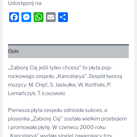
Facebook
Messenger
WhatsApp
Email
Share
Opis
„Zabiorę Cię jeśli tylko chcesz” to płyta pop-
rockowego zespołu „Kancelarya”. Zespół tworzą
muzycy: M. Chęć, S. Jaskułke, W. Korthals, P.
Lemańczyk, T. Łosowski.
Pierwsza płyta zespołu odniosła sukces, a
piosenka „Zabiorę Cię” została wielkim przebojem
i promowała płytę. W czerwcu 2000 roku
„Kancelarya” wydała singiel zawierający trzy
utwory (premierowe piosenki „Poprowadź Mnie” i