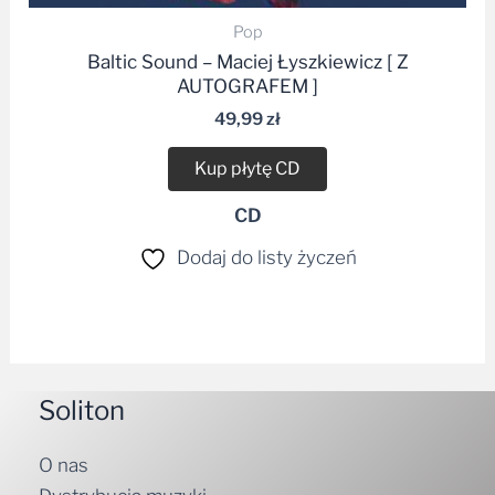
Baltic Sound – Maciej Łyszkiewicz [ Z
AUTOGRAFEM ]
49,99
zł
Kup płytę CD
CD
Dodaj do listy życzeń
Soliton
O nas
Dystrybucja muzyki
Kontakt