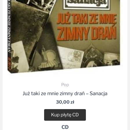
Pop
Już taki ze mnie zimny drań – Sanacja
30,00
zł
Kup płytę CD
CD
Dodaj do listy życzeń