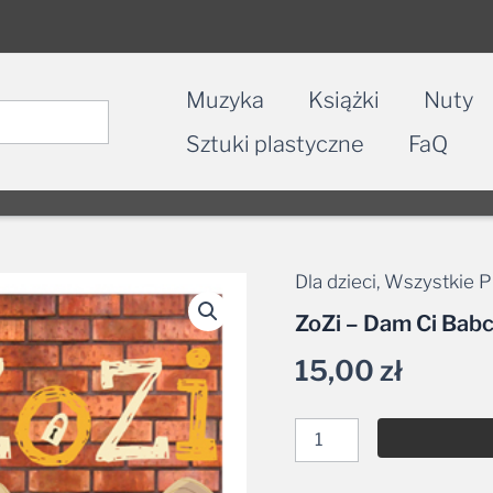
Muzyka
Książki
Nuty
Sztuki plastyczne
FaQ
Dla dzieci
,
Wszystkie P
ilość
ZoZi
ZoZi – Dam Ci Bab
-
Dam
15,00
zł
Ci
Babciu
moje
serce
MP3