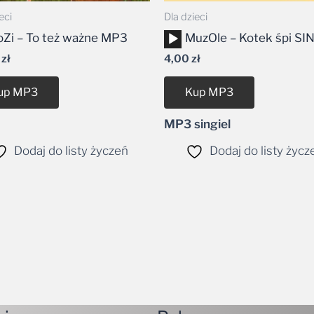
eci
Dla dzieci
arzacz
Odtwarzacz
oZi – To też ważne MP3
MuzOle – Kotek śpi SI
w
plików
9
zł
4,00
zł
ękowych
dźwiękowych
up MP3
Kup MP3
MP3 singiel
Dodaj do listy życzeń
Dodaj do listy życz