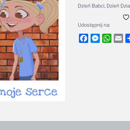
Dzień Babci, Dzień Dzi
Alternative:
Udostępnij na:
Facebook
Messe
Wha
E