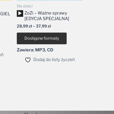
Dla dzieci
Odtwarzacz
ZoZi – Ważne sprawy
NGIEL
plików
[EDYCJA SPECJALNA]
dźwiękowych
28,99
zł
–
37,99
zł
Dostępne formaty
Zawiera: MP3, CD
eń
Dodaj do listy życzeń