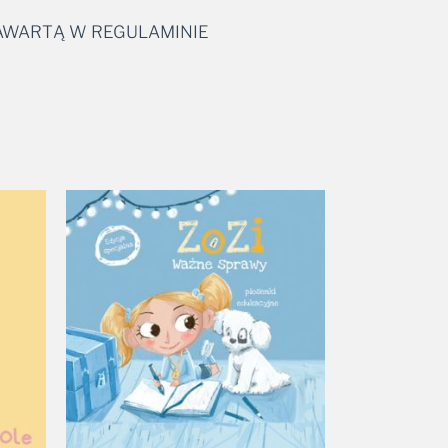
ZAWARTĄ W REGULAMINIE
Zakres
cen:
od
28,99 zł
do
37,99 zł