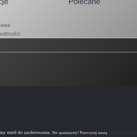
cje
Polecane
tawa
ywatności
emy mieli do zaoferowania.
Nie spamujemy! Przeczytaj naszą
politykę prywatn