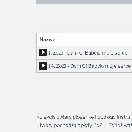
Nazwa
Odtwarzacz
1. ZoZi - Dam Ci Babciu moje serce
plików
Odtwarzacz
14. ZoZi - Dam Ci Babciu moje serce 
dźwiękowych
plików
dźwiękowych
Kolekcja zwiera piosenkę i podkład instr
Utwory pochodzą z płyty ZoZi – To też wa