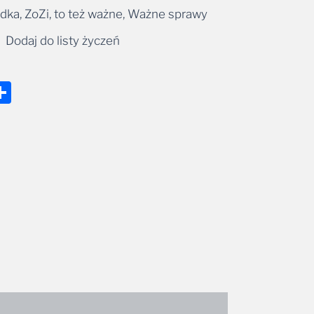
adka, ZoZi, to też ważne, Ważne sprawy
Dodaj do listy życzeń
nger
tsApp
mail
Share