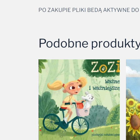
PO ZAKUPIE PLIKI BEDĄ AKTYWNE DO
Podobne produkt
Zakres
cen:
od
28,99 zł
do
37,99 zł