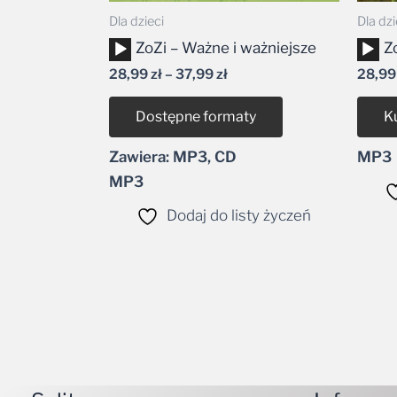
Dla dzieci
Dla dzi
Odtwarzacz
Odtw
ZoZi – Ważne i ważniejsze
Z
plików
plikó
28,99
zł
–
37,99
zł
28,9
dźwiękowych
dźwi
Dostępne formaty
K
Zawiera: MP3, CD
MP3
MP3
Dodaj do listy życzeń