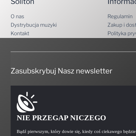
Soliton
Informa
O nas
Regulamin
Dystrybucja muzyki
Zakup i dos
Kontakt
Polityka pr
Zasubskrybuj Nasz newsletter
NIE PRZEGAP NICZEGO
Bądź pierwszym, który dowie się, kiedy coś ciekawego będzi