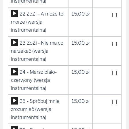
dźwiękowych
instrumentalna)
Odtwarzacz
22 ZoZi - A może to
15,00
zł
plików
morze (wersja
dźwiękowych
instrumentalna)
Odtwarzacz
23 ZoZi - Nie ma co
15,00
zł
plików
narzekać (wersja
dźwiękowych
instrumentalna)
Odtwarzacz
24 - Marsz biało-
15,00
zł
plików
czerwony (wersja
dźwiękowych
instrumentalna)
Odtwarzacz
25 - Spróbuj mnie
15,00
zł
plików
zrozumieć (wersja
dźwiękowych
instrumentalna)