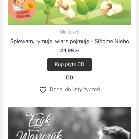
Dla dzieci
Śpiewam, rymuję, wiarę pojmuję – Siódme Niebo
24,99
zł
Kup płytę CD
CD
Dodaj do listy życzeń