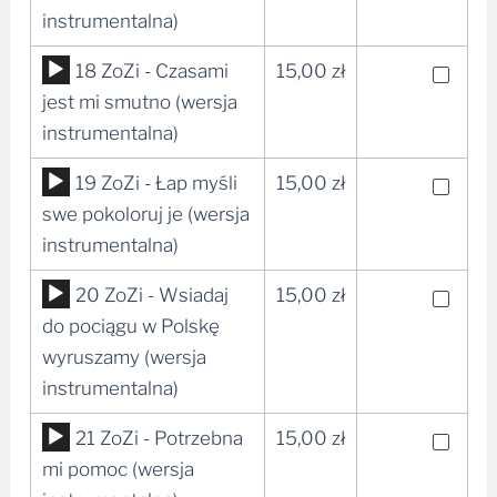
dźwiękowych
instrumentalna)
Odtwarzacz
18 ZoZi - Czasami
15,00
zł
plików
jest mi smutno (wersja
dźwiękowych
instrumentalna)
Odtwarzacz
19 ZoZi - Łap myśli
15,00
zł
plików
swe pokoloruj je (wersja
dźwiękowych
instrumentalna)
Odtwarzacz
20 ZoZi - Wsiadaj
15,00
zł
plików
do pociągu w Polskę
dźwiękowych
wyruszamy (wersja
instrumentalna)
Odtwarzacz
21 ZoZi - Potrzebna
15,00
zł
plików
mi pomoc (wersja