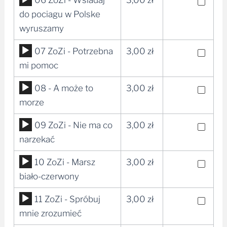
plików
do pociagu w Polske
dźwiękowych
wyruszamy
Odtwarzacz
07 ZoZi - Potrzebna
3,00
zł
plików
mi pomoc
dźwiękowych
Odtwarzacz
08 - A może to
3,00
zł
plików
morze
dźwiękowych
Odtwarzacz
09 ZoZi - Nie ma co
3,00
zł
plików
narzekać
dźwiękowych
Odtwarzacz
10 ZoZi - Marsz
3,00
zł
plików
biało-czerwony
dźwiękowych
Odtwarzacz
11 ZoZi - Spróbuj
3,00
zł
plików
mnie zrozumieć
dźwiękowych