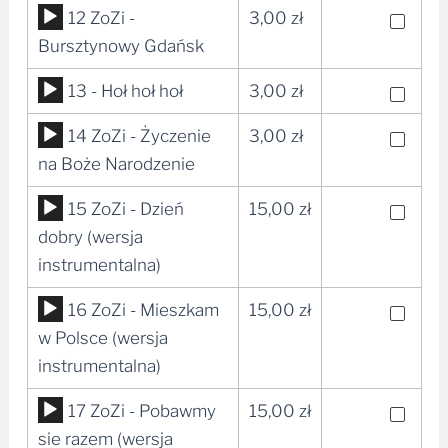
Odtwarzacz
12 ZoZi -
3,00
zł
plików
Bursztynowy Gdańsk
dźwiękowych
Odtwarzacz
13 - Hoł hoł hoł
3,00
zł
plików
Odtwarzacz
14 ZoZi - Życzenie
3,00
zł
dźwiękowych
plików
na Boże Narodzenie
dźwiękowych
Odtwarzacz
15 ZoZi - Dzień
15,00
zł
plików
dobry (wersja
dźwiękowych
instrumentalna)
Odtwarzacz
16 ZoZi - Mieszkam
15,00
zł
plików
w Polsce (wersja
dźwiękowych
instrumentalna)
Odtwarzacz
17 ZoZi - Pobawmy
15,00
zł
plików
sie razem (wersja