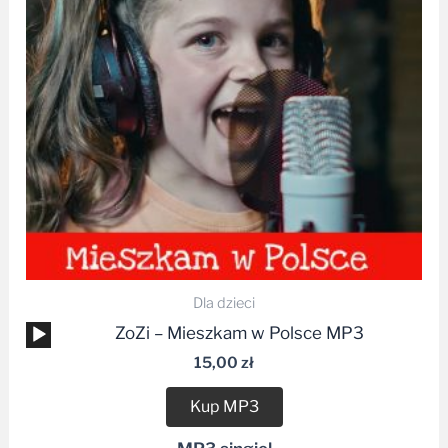
Dla dzieci
Odtwarzacz
ZoZi – Mieszkam w Polsce MP3
plików
15,00
zł
dźwiękowych
Kup MP3