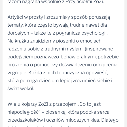
razem nagrana wspólnie z Przyjaciółmi ZoZi.
t
i
Artyści w prosty i zrozumiały sposób poruszają
v
tematy, które często bywają trudne nawet dla
e
dorosłych – także te z pogranicza psychologii.
:
Na krążku znajdziemy piosenki o emocjach,
radzeniu sobie z trudnymi myślami (inspirowane
podejściem poznawczo-behawioralnym), potrzebie
proszenia o pomoc czy doświadczeniu odrzucenia
w grupie. Każda z nich to muzyczna opowieść,
która pomaga dzieciom lepiej zrozumieć siebie i
świat wokół.
Wielu kojarzy ZoZi z przebojem „Co to jest
niepodległość” – piosenką, która podbiła serca
przedszkolaków i uczniów młodszych klas. Dlatego