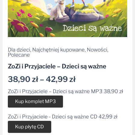
Dla dzieci
,
Najchętniej kupowane
,
Nowości
,
Polecane
ZoZi i Przyjaciele – Dzieci są ważne
38,90
zł
–
42,99
zł
ZoZi i Przyjaciele – Dzieci są ważne MP3
38,90
zł
Alternative:
Kup komplet MP3
ZoZi i Przyjaciele - Dzieci są ważne CD
42,99
zł
Alternative:
Kup płytę CD