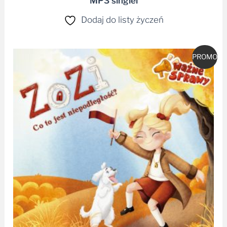
MP3 singiel
Dodaj do listy życzeń
Pierwotna
Aktualna
PROMO
cena
cena
wynosiła:
wynosi:
21,99 zł.
19,99 zł.