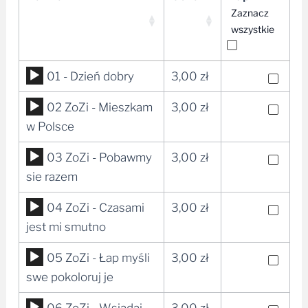
Zaznacz
wszystkie
Odtwarzacz
01 - Dzień dobry
3,00
zł
plików
Odtwarzacz
02 ZoZi - Mieszkam
3,00
zł
dźwiękowych
plików
w Polsce
dźwiękowych
Odtwarzacz
03 ZoZi - Pobawmy
3,00
zł
plików
sie razem
dźwiękowych
Odtwarzacz
04 ZoZi - Czasami
3,00
zł
plików
jest mi smutno
dźwiękowych
Odtwarzacz
05 ZoZi - Łap myśli
3,00
zł
plików
swe pokoloruj je
dźwiękowych
Odtwarzacz
06 ZoZi - Wsiadaj
3,00
zł