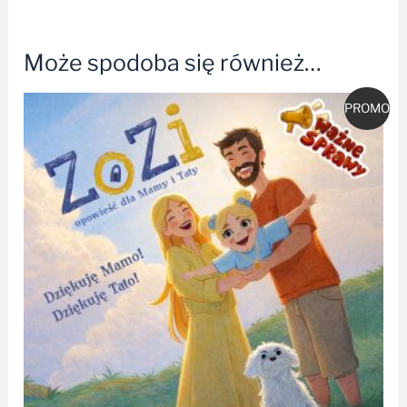
Może spodoba się również…
Pierwotna
Aktualna
PROMO
cena
cena
wynosiła:
wynosi:
24,99 zł.
19,99 zł.