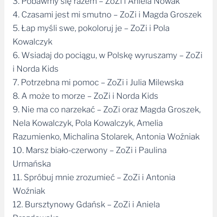
3. Pobawmy się razem – ZoZi i Aniela Nowak
4. Czasami jest mi smutno – ZoZi i Magda Groszek
5. Łap myśli swe, pokoloruj je – ZoZi i Pola
Kowalczyk
6. Wsiadaj do pociągu, w Polskę wyruszamy – ZoZi
i Norda Kids
7. Potrzebna mi pomoc – ZoZi i Julia Milewska
8. A może to morze – ZoZi i Norda Kids
9. Nie ma co narzekać – ZoZi oraz Magda Groszek,
Nela Kowalczyk, Pola Kowalczyk, Amelia
Razumienko, Michalina Stolarek, Antonia Woźniak
10. Marsz biało-czerwony – ZoZi i Paulina
Urmańska
11. Spróbuj mnie zrozumieć – ZoZi i Antonia
Woźniak
12. Bursztynowy Gdańsk – ZoZi i Aniela