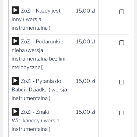
Odtwarzacz
ZoZi - Każdy jest
15,00
zł
plików
inny ( wersja
dźwiękowych
instrumentalna )
Odtwarzacz
ZoZi - Podarunki z
15,00
zł
plików
nieba (wersja
dźwiękowych
instrumentalna bez linii
melodycznej)
Odtwarzacz
ZoZi - Pytania do
15,00
zł
plików
Babci i Dziadka ( wersja
dźwiękowych
instrumentalna )
Odtwarzacz
ZoZi - Znaki
15,00
zł
plików
Wielkanocy ( wersja
dźwiękowych
instrumentalna )