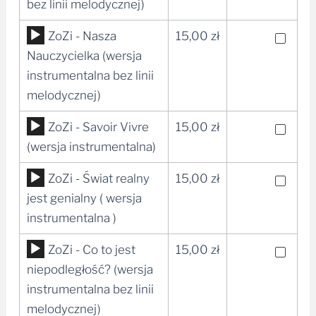
bez linii melodycznej)
Odtwarzacz
ZoZi - Nasza
15,00
zł
plików
Nauczycielka (wersja
dźwiękowych
instrumentalna bez linii
melodycznej)
Odtwarzacz
ZoZi - Savoir Vivre
15,00
zł
plików
(wersja instrumentalna)
dźwiękowych
Odtwarzacz
ZoZi - Świat realny
15,00
zł
plików
jest genialny ( wersja
dźwiękowych
instrumentalna )
Odtwarzacz
ZoZi - Co to jest
15,00
zł
plików
niepodległość? (wersja
dźwiękowych
instrumentalna bez linii
melodycznej)