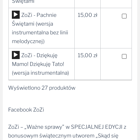
plików
Świętami
dźwiękowych
Odtwarzacz
ZoZi - Pachnie
15,00
zł
plików
Świętami (wersja
dźwiękowych
instrumentalna bez linii
melodycznej)
Odtwarzacz
ZoZi - Dziękuję
15,00
zł
plików
Mamo! Dziękuję Tato!
dźwiękowych
(wersja instrumentalna)
Wyświetlono 27 produktów
Facebook ZoZi
ZoZi – „Ważne sprawy” w SPECJALNEJ EDYCJI z
bonusowym świątecznym utworem „Skąd się