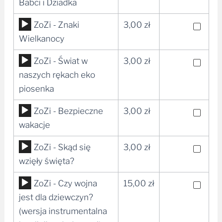
plików
Babci i Dziadka
dźwiękowych
Odtwarzacz
ZoZi - Znaki
3,00
zł
plików
Wielkanocy
dźwiękowych
Odtwarzacz
ZoZi - Świat w
3,00
zł
plików
naszych rękach eko
dźwiękowych
piosenka
Odtwarzacz
ZoZi - Bezpieczne
3,00
zł
plików
wakacje
dźwiękowych
Odtwarzacz
ZoZi - Skąd się
3,00
zł
plików
wzięły święta?
dźwiękowych
Odtwarzacz
ZoZi - Czy wojna
15,00
zł
plików
jest dla dziewczyn?
dźwiękowych
(wersja instrumentalna