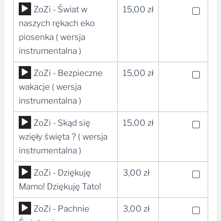
Odtwarzacz
ZoZi - Świat w
15,00
zł
plików
naszych rękach eko
dźwiękowych
piosenka ( wersja
instrumentalna )
Odtwarzacz
ZoZi - Bezpieczne
15,00
zł
plików
wakacje ( wersja
dźwiękowych
instrumentalna )
Odtwarzacz
ZoZi - Skąd się
15,00
zł
plików
wzięły święta ? ( wersja
dźwiękowych
instrumentalna )
Odtwarzacz
ZoZi - Dziękuję
3,00
zł
plików
Mamo! Dziękuję Tato!
dźwiękowych
Odtwarzacz
ZoZi - Pachnie
3,00
zł