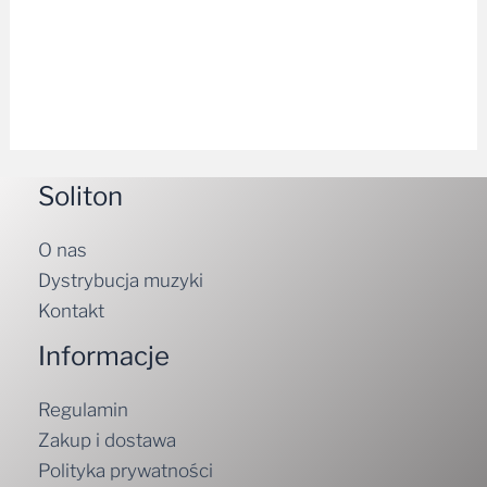
Soliton
O nas
Dystrybucja muzyki
Kontakt
Informacje
Regulamin
Zakup i dostawa
Polityka prywatności