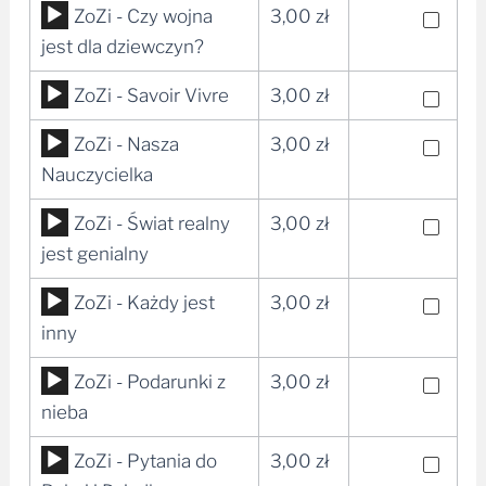
Odtwarzacz
ZoZi - Czy wojna
3,00
zł
plików
jest dla dziewczyn?
dźwiękowych
Odtwarzacz
ZoZi - Savoir Vivre
3,00
zł
plików
Odtwarzacz
ZoZi - Nasza
3,00
zł
dźwiękowych
plików
Nauczycielka
dźwiękowych
Odtwarzacz
ZoZi - Świat realny
3,00
zł
plików
jest genialny
dźwiękowych
Odtwarzacz
ZoZi - Każdy jest
3,00
zł
plików
inny
dźwiękowych
Odtwarzacz
ZoZi - Podarunki z
3,00
zł
plików
nieba
dźwiękowych
Odtwarzacz
ZoZi - Pytania do
3,00
zł