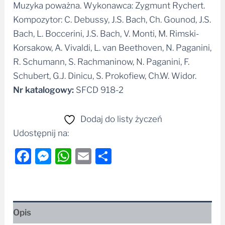
Muzyka poważna. Wykonawca: Zygmunt Rychert.
Alternative:
Kompozytor: C. Debussy, J.S. Bach, Ch. Gounod, J.S.
Bach, L. Boccerini, J.S. Bach, V. Monti, M. Rimski-
Korsakow, A. Vivaldi, L. van Beethoven, N. Paganini,
R. Schumann, S. Rachmaninow, N. Paganini, F.
Schubert, G.J. Dinicu, S. Prokofiew, Ch.W. Widor.
Nr katalogowy:
SFCD 918-2
Dodaj do listy życzeń
Udostępnij na:
Facebook
Messenger
WhatsApp
Email
Share
Opis