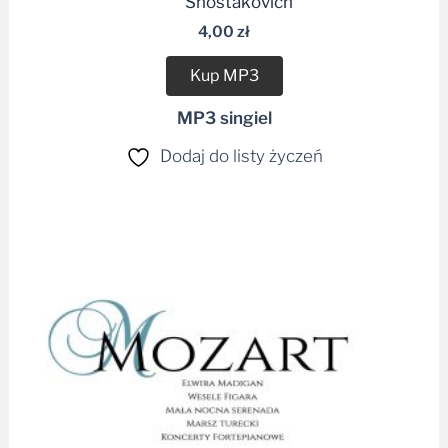
plików
Shostakovich
dźwiękowych
4,00
zł
Kup MP3
MP3 singiel
Dodaj do listy życzeń