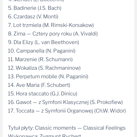
5. Badinerie (J.S. Bach)
6. Czardasz (V. Monti)
7. Lot trzmiela (M. Rimski-Korsakow)
8. Zima — Cztery pory roku (A. Vivaldi)
9. Dla Elizy (L. van Beethoven)
10. Campanella (N. Paganini)
11. Marzenie (R. Schumann)
12. Wokaliza (S. Rachmaninow)
13. Perpetum mobile (N. Paganini)
14. Ave Maria (F. Schubert)
15. Hora staccato (G.J. Dinicu)
16. Gawot — z Symfoni Klasycznej (S. Prokofiew)
17. Toccata — z Symfonii Organowej (Ch.W. Widor)
Tytuł płyty: Classic moments — Classical Feelings
Wykonawca: Zygmunt Rychert