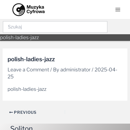
Skip
Post
Mai
to
navigation
Men
content
Szukaj
polish-ladies-jazz
polish-ladies-jazz
Leave a Comment
/ By
administrator
/
2025-04-
25
polish-ladies-jazz
PREVIOUS
Soliton