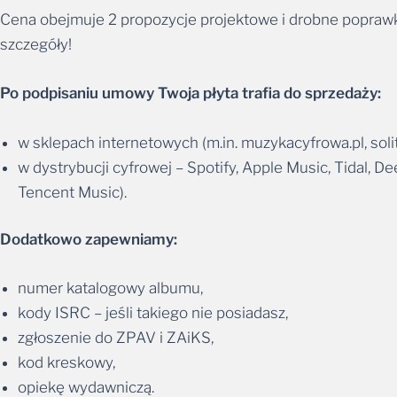
Cena obejmuje 2 propozycje projektowe i drobne poprawk
szczegóły!
Po podpisaniu umowy Twoja płyta trafia do sprzedaży:
w sklepach internetowych (m.in.
muzykacyfrowa.pl
,
sol
w dystrybucji cyfrowej – Spotify, Apple Music, Tidal, D
Tencent Music).
Dodatkowo zapewniamy:
numer katalogowy albumu,
kody ISRC – jeśli takiego nie posiadasz,
zgłoszenie do ZPAV i ZAiKS,
kod kreskowy,
opiekę wydawniczą.