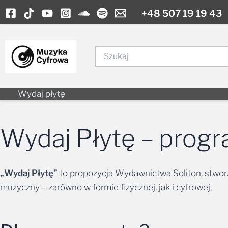
Skip
+48 507 19 19 43
to
content
Szukaj
Wydaj płytę
Wydaj Płytę – prog
„Wydaj Płytę”
to propozycja Wydawnictwa Soliton, stworz
muzyczny – zarówno w formie fizycznej, jak i cyfrowej.