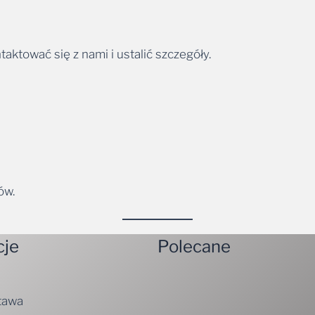
ktować się z nami i ustalić szczegóły.
ów.
cje
Polecane
tawa