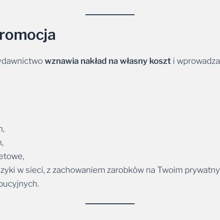
 promocja
Wydawnictwo
wznawia nakład na własny koszt
i wprowadza 
h,
,
netowe,
uzyki w sieci, z zachowaniem zarobków na Twoim prywatn
bucyjnych.