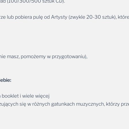
kład (100/300/500 sztuk CD).
lub pobiera pulę od Artysty (zwykle 20-30 sztuk), które
 nie masz, pomożemy w przygotowaniu),
ebie:
booklet i wiele więcej
izujących się w różnych gatunkach muzycznych, którzy prz