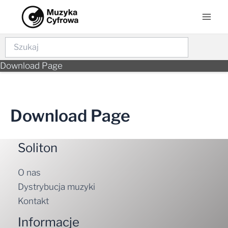
Skip
Mai
to
Men
content
Szukaj
Download Page
Download Page
Soliton
O nas
Dystrybucja muzyki
Kontakt
Informacje